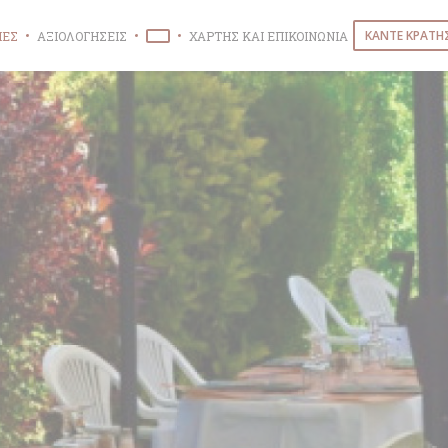
ΚΆΝΤΕ ΚΡΆΤΗ
ΊΕΣ
ΑΞΙΟΛΟΓΉΣΕΙΣ
ΧΆΡΤΗΣ ΚΑΙ ΕΠΙΚΟΙΝΩΝΊΑ
((ΑΝΟΊΓΕΙ ΣΕ ΝΈΟ ΠΑΡΆΘΥΡΟ))