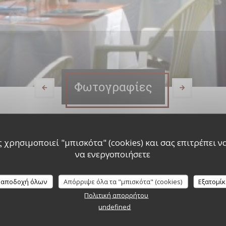
Φωτογραφίες
 χρησιμοποιεί "μπισκότα" (cookies) και σας επιτρέπει να 
να ενεργοποιήσετε
 αποδοχή όλων
Απόρριψε όλα τα "μπισκότα" (cookies)
Εξατομί
Πολιτική απορρήτου
undefined