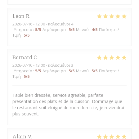
Léon
R
2026-07-16
- 12:30 - καλεσμένοι 4
Υπηρεσία
:
5
/5
Ατμόσφαιρα
:
5
/5
Μενού
:
4
/5
Ποιότητα /
Τιμή
:
5
/5
Bernard
C
2026-07-10
- 13:00 - καλεσμένοι 3
Υπηρεσία
:
5
/5
Ατμόσφαιρα
:
5
/5
Μενού
:
5
/5
Ποιότητα /
Τιμή
:
5
/5
Table bien dressée, service agréable, parfaite
présentation des plats et de la cuisson. Dommage que
le restaurant soit éloigné de mon domicile, je reviendrai
plus souvent.
Alain
V