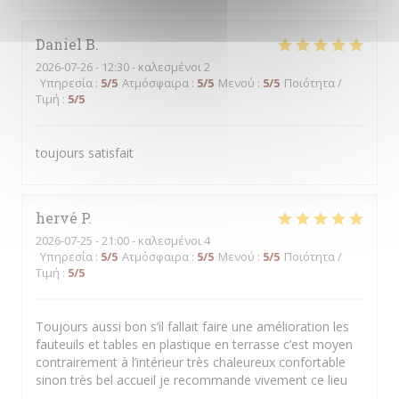
Daniel
B
2026-07-26
- 12:30 - καλεσμένοι 2
Υπηρεσία
:
5
/5
Ατμόσφαιρα
:
5
/5
Μενού
:
5
/5
Ποιότητα /
Τιμή
:
5
/5
toujours satisfait
hervé
P
2026-07-25
- 21:00 - καλεσμένοι 4
Υπηρεσία
:
5
/5
Ατμόσφαιρα
:
5
/5
Μενού
:
5
/5
Ποιότητα /
Τιμή
:
5
/5
Toujours aussi bon s’il fallait faire une amélioration les
fauteuils et tables en plastique en terrasse c’est moyen
contrairement à l’intérieur très chaleureux confortable
sinon très bel accueil je recommande vivement ce lieu