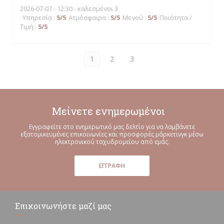
2026-07-07
- 12:30 - καλεσμένοι 3
Υπηρεσία
:
5
/5
Ατμόσφαιρα
:
5
/5
Μενού
:
5
/5
Ποιότητα /
Τιμή
:
5
/5
1
2
3
Μείνετε ενημερωμένοι
*
Εγγραφείτε στο ενημερωτικό μας δελτίο για να λαμβάνετε
εξατομικευμένες επικοινωνίες και προσφορές μάρκετινγκ μέσω
ηλεκτρονικού ταχυδρομείου από εμάς.
ΕΓΓΡΑΦΉ
Επικοινωνήστε μαζί μας