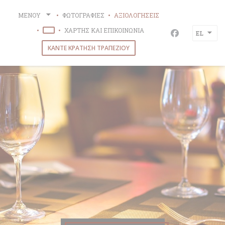
Πίνακας διαχείρισης "Μπισκότων" (Cookies)
ΜΕΝΟΎ
ΦΩΤΟΓΡΑΦΊΕΣ
ΑΞΙΟΛΟΓΉΣΕΙΣ
ΧΆΡΤΗΣ ΚΑΙ ΕΠΙΚΟΙΝΩΝΊΑ
EL
((ΑΝΟΊΓΕΙ ΣΕ ΝΈΟ ΠΑΡΆΘΥΡΟ))
Facebook ((α
ΚΆΝΤΕ ΚΡΆΤΗΣΗ ΤΡΑΠΕΖΙΟΎ