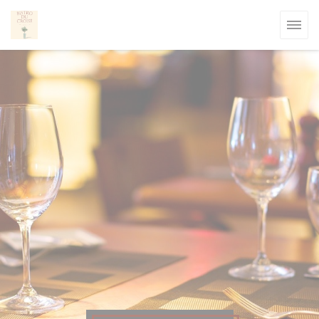
Πίνακας διαχείρισης "Μπισκότων" (Cookies)