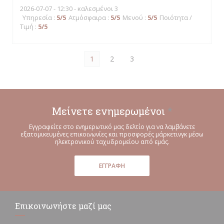
2026-07-07
- 12:30 - καλεσμένοι 3
Υπηρεσία
:
5
/5
Ατμόσφαιρα
:
5
/5
Μενού
:
5
/5
Ποιότητα /
Τιμή
:
5
/5
1
2
3
Μείνετε ενημερωμένοι
*
Εγγραφείτε στο ενημερωτικό μας δελτίο για να λαμβάνετε
εξατομικευμένες επικοινωνίες και προσφορές μάρκετινγκ μέσω
ηλεκτρονικού ταχυδρομείου από εμάς.
ΕΓΓΡΑΦΉ
Επικοινωνήστε μαζί μας