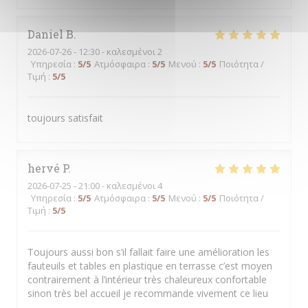
Daniel
B
2026-07-26
- 12:30 - καλεσμένοι 2
Υπηρεσία
:
5
/5
Ατμόσφαιρα
:
5
/5
Μενού
:
5
/5
Ποιότητα /
Τιμή
:
5
/5
toujours satisfait
hervé
P
2026-07-25
- 21:00 - καλεσμένοι 4
Υπηρεσία
:
5
/5
Ατμόσφαιρα
:
5
/5
Μενού
:
5
/5
Ποιότητα /
Τιμή
:
5
/5
Toujours aussi bon s’il fallait faire une amélioration les
fauteuils et tables en plastique en terrasse c’est moyen
contrairement à l’intérieur très chaleureux confortable
sinon très bel accueil je recommande vivement ce lieu