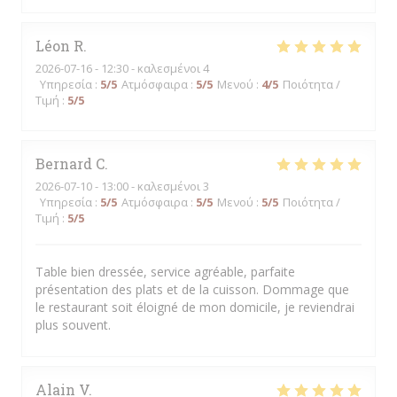
Léon
R
2026-07-16
- 12:30 - καλεσμένοι 4
Υπηρεσία
:
5
/5
Ατμόσφαιρα
:
5
/5
Μενού
:
4
/5
Ποιότητα /
Τιμή
:
5
/5
Bernard
C
2026-07-10
- 13:00 - καλεσμένοι 3
Υπηρεσία
:
5
/5
Ατμόσφαιρα
:
5
/5
Μενού
:
5
/5
Ποιότητα /
Τιμή
:
5
/5
Table bien dressée, service agréable, parfaite
présentation des plats et de la cuisson. Dommage que
le restaurant soit éloigné de mon domicile, je reviendrai
plus souvent.
Alain
V