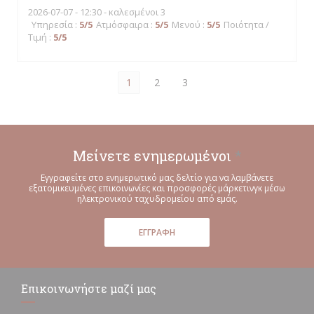
2026-07-07
- 12:30 - καλεσμένοι 3
Υπηρεσία
:
5
/5
Ατμόσφαιρα
:
5
/5
Μενού
:
5
/5
Ποιότητα /
Τιμή
:
5
/5
1
2
3
Μείνετε ενημερωμένοι
*
Εγγραφείτε στο ενημερωτικό μας δελτίο για να λαμβάνετε
εξατομικευμένες επικοινωνίες και προσφορές μάρκετινγκ μέσω
ηλεκτρονικού ταχυδρομείου από εμάς.
ΕΓΓΡΑΦΉ
Επικοινωνήστε μαζί μας