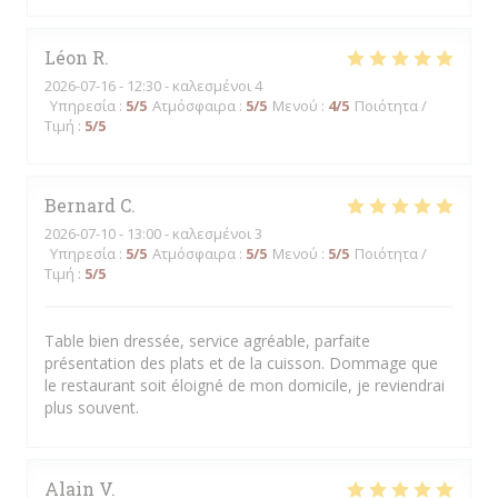
Léon
R
2026-07-16
- 12:30 - καλεσμένοι 4
Υπηρεσία
:
5
/5
Ατμόσφαιρα
:
5
/5
Μενού
:
4
/5
Ποιότητα /
Τιμή
:
5
/5
Bernard
C
2026-07-10
- 13:00 - καλεσμένοι 3
Υπηρεσία
:
5
/5
Ατμόσφαιρα
:
5
/5
Μενού
:
5
/5
Ποιότητα /
Τιμή
:
5
/5
Table bien dressée, service agréable, parfaite
présentation des plats et de la cuisson. Dommage que
le restaurant soit éloigné de mon domicile, je reviendrai
plus souvent.
Alain
V