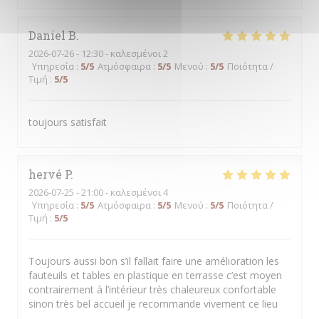
Daniel
B
2026-07-26
- 12:30 - καλεσμένοι 2
Υπηρεσία
:
5
/5
Ατμόσφαιρα
:
5
/5
Μενού
:
5
/5
Ποιότητα /
Τιμή
:
5
/5
toujours satisfait
hervé
P
2026-07-25
- 21:00 - καλεσμένοι 4
Υπηρεσία
:
5
/5
Ατμόσφαιρα
:
5
/5
Μενού
:
5
/5
Ποιότητα /
Τιμή
:
5
/5
Toujours aussi bon s’il fallait faire une amélioration les
fauteuils et tables en plastique en terrasse c’est moyen
contrairement à l’intérieur très chaleureux confortable
sinon très bel accueil je recommande vivement ce lieu