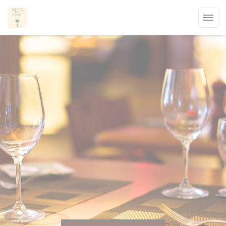
Πίνακας διαχείρισης "Μπισκότων" (Cookies)