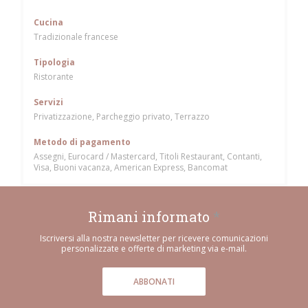
Cucina
Tradizionale francese
Tipologia
Ristorante
Servizi
Privatizzazione, Parcheggio privato, Terrazzo
Metodo di pagamento
Assegni, Eurocard / Mastercard, Titoli Restaurant, Contanti,
Visa, Buoni vacanza, American Express, Bancomat
Rimani informato
*
Iscriversi alla nostra newsletter per ricevere comunicazioni
personalizzate e offerte di marketing via e-mail.
ABBONATI