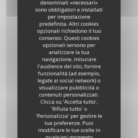
denominati «necessari»
10,10 EUR
sono obbligatori e installati
Au vrai chocolat chaud et crème chantilly « maison »
per impostazione
predefinita. Altri cookies
Assortiment de Sorbets de saison
opzionali richiedono il tuo
9,90 EUR
consenso. Questi cookies
opzionali servono per
Les Profiteroles au vrai chocolat chaud
analizzare la tua
10,10 EUR
navigazione, misurare
l'audience del sito, fornire
Glace vanille, et crème chantilly « maison »
funzionalità (ad esempio,
Colonel Sorbet Citron & Vodka
legate ai social network) o
visualizzare pubblicità o
10,40 EUR
contenuti personalizzati.
L’Assiette de trois fromages
Clicca su 'Accetta tutto',
'Rifiuta tutto' o
9,10 EUR
'Personalizza' per gestire le
Café Gourmand
tue preferenze. Puoi
modificare le tue scelte in
10,40 EUR
qualsiasi momento