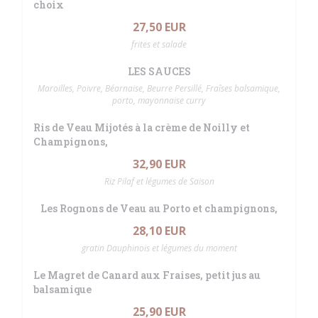
choix
27,50 EUR
frites et salade
LES SAUCES
Maroilles, Poivre, Béarnaise, Beurre Persillé, Fraîses balsamique,
porto, mayonnaise curry
Ris de Veau Mijotés à la crème de Noilly et
Champignons,
32,90 EUR
Riz Pilaf et légumes de Saison
Les Rognons de Veau au Porto et champignons,
28,10 EUR
gratin Dauphinois et légumes du moment
Le Magret de Canard aux Fraises, petit jus au
balsamique
25,90 EUR