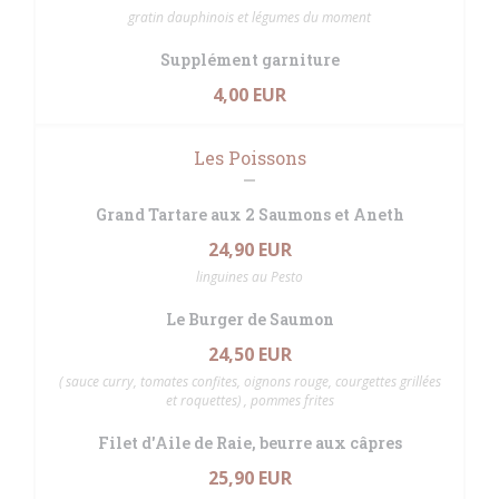
gratin dauphinois et légumes du moment
Supplément garniture
4,00 EUR
Les Poissons
Grand Tartare aux 2 Saumons et Aneth
24,90 EUR
linguines au Pesto
Le Burger de Saumon
24,50 EUR
( sauce curry, tomates confites, oignons rouge, courgettes grillées
et roquettes) , pommes frites
Filet d'Aile de Raie, beurre aux câpres
25,90 EUR