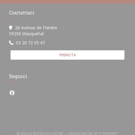
Contattaci
26 Avenue de Flandre
((apre una nuova finestra))
59290 Wasquehal
03 20 72 05 47
PRENOTA
Seguici
Facebook ((apre una nuova finestra))
© 2026 LE BISTRO DU CROISÉ — CREAZIONE DEL SITO INTERNET