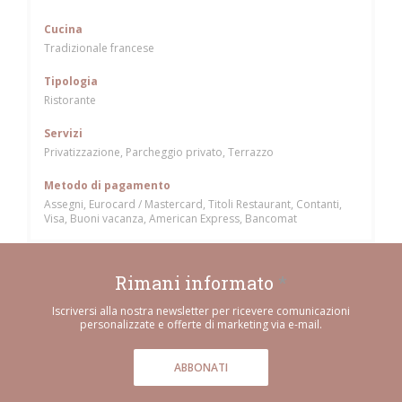
Cucina
Tradizionale francese
Tipologia
Ristorante
Servizi
Privatizzazione, Parcheggio privato, Terrazzo
Metodo di pagamento
Assegni, Eurocard / Mastercard, Titoli Restaurant, Contanti,
Visa, Buoni vacanza, American Express, Bancomat
Rimani informato
*
Iscriversi alla nostra newsletter per ricevere comunicazioni
personalizzate e offerte di marketing via e-mail.
ABBONATI