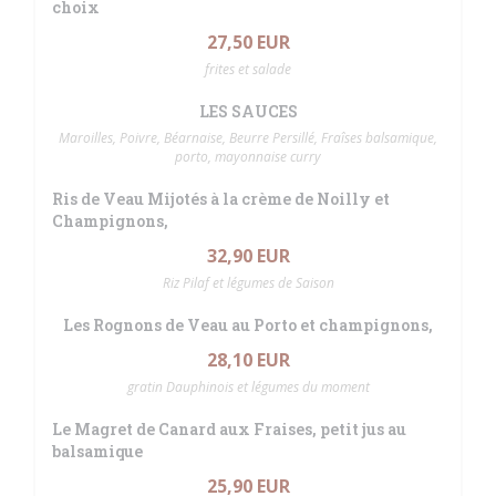
choix
27,50 EUR
frites et salade
LES SAUCES
Maroilles, Poivre, Béarnaise, Beurre Persillé, Fraîses balsamique,
porto, mayonnaise curry
Ris de Veau Mijotés à la crème de Noilly et
Champignons,
32,90 EUR
Riz Pilaf et légumes de Saison
Les Rognons de Veau au Porto et champignons,
28,10 EUR
gratin Dauphinois et légumes du moment
Le Magret de Canard aux Fraises, petit jus au
balsamique
25,90 EUR