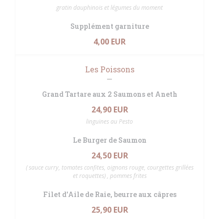
gratin dauphinois et légumes du moment
Supplément garniture
4,00 EUR
Les Poissons
Grand Tartare aux 2 Saumons et Aneth
24,90 EUR
linguines au Pesto
Le Burger de Saumon
24,50 EUR
( sauce curry, tomates confites, oignons rouge, courgettes grillées
et roquettes) , pommes frites
Filet d'Aile de Raie, beurre aux câpres
25,90 EUR