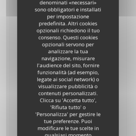
denominati «necessari»
10,10 EUR
sono obbligatori e installati
Au vrai chocolat chaud et crème chantilly « maison »
per impostazione
predefinita. Altri cookies
Assortiment de Sorbets de saison
opzionali richiedono il tuo
9,90 EUR
consenso. Questi cookies
opzionali servono per
Les Profiteroles au vrai chocolat chaud
analizzare la tua
10,10 EUR
navigazione, misurare
l'audience del sito, fornire
Glace vanille, et crème chantilly « maison »
funzionalità (ad esempio,
Colonel Sorbet Citron & Vodka
legate ai social network) o
visualizzare pubblicità o
10,40 EUR
contenuti personalizzati.
L’Assiette de trois fromages
Clicca su 'Accetta tutto',
'Rifiuta tutto' o
9,10 EUR
'Personalizza' per gestire le
Café Gourmand
tue preferenze. Puoi
modificare le tue scelte in
10,40 EUR
qualsiasi momento