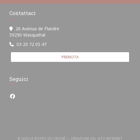
Contattaci
26 Avenue de Flandre
((apre una nuova finestra))
59290 Wasquehal
03 20 72 05 47
PRENOTA
Seguici
Facebook ((apre una nuova finestra))
© 2026 LE BISTRO DU CROISÉ — CREAZIONE DEL SITO INTERNET