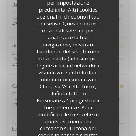
per impostazione
Jenny
L
predefinita. Altri cookies
2026-08-01
- 13:00 - Ospiti 2
opzionali richiedono il tuo
Servizio
:
4
/5
Atmosfera
:
4
/5
Cucina
:
5
/5
Qualità / Prezzo
:
consenso. Questi cookies
4
/5
opzionali servono per
analizzare la tua
navigazione, misurare
Jean-Marc
B
l'audience del sito, fornire
2026-07-30
- 12:00 - Ospiti 4
funzionalità (ad esempio,
Servizio
:
4
/5
Atmosfera
:
4
/5
Cucina
:
5
/5
Qualità / Prezzo
:
3
/5
legate ai social network) o
visualizzare pubblicità o
contenuti personalizzati.
Christel
D
Clicca su 'Accetta tutto',
'Rifiuta tutto' o
2026-07-25
- 13:00 - Ospiti 3
Servizio
:
5
/5
Atmosfera
:
5
/5
Cucina
:
4
/5
Qualità / Prezzo
:
'Personalizza' per gestire le
4
/5
tue preferenze. Puoi
modificare le tue scelte in
qualsiasi momento
Lieu très agréable. Personnel souriant et à l’écoute. Très
cliccando sull'icona del
belle expérience.
cookie in basso a sinistra