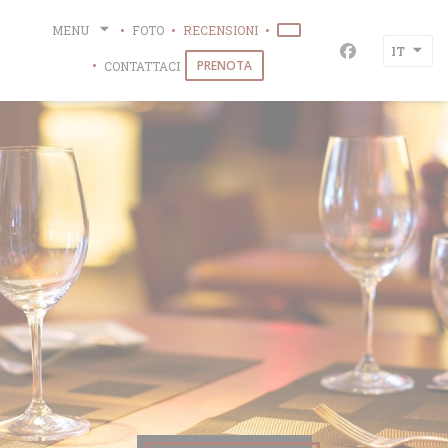
Personalizzazione delle tue scelte sui cookie
MENU
FOTO
RECENSIONI
((APRE UNA NUOVA FINES
IT
Facebook ((ap
PRENOTA
CONTATTACI