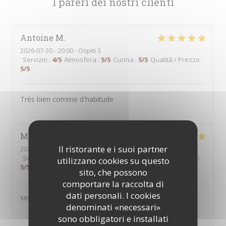
I pareri dei nostri clienti
Antoine
M
2026-07-30
- 20:00 - Ospiti 3
Servizio
:
4
/5
Atmosfera
:
5
/5
Cucina
:
5
/5
Qualità / Prezzo
:
5
/5
Très bien comme d'habitude
Martine
B
Il ristorante e i suoi partner
2026-07-30
- 12:30 - Ospiti 2
Servizio
:
5
/5
Atmosfera
:
5
/5
Cucina
:
5
/5
Qualità / Prezzo
:
utilizzano cookies su questo
5
/5
sito, che possono
comportare la raccolta di
dati personali. I cookies
service au top produits servis de qualité
denominati «necessari»
sono obbligatori e installati