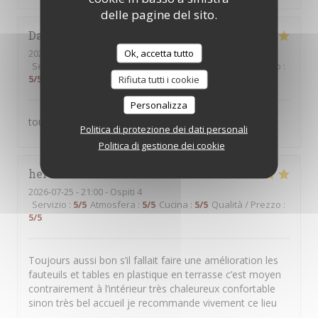
delle pagine del sito.
Daniel
B
Ok, accetta tutto
2026-07-26
- 12:30 - Ospiti 2
Servizio
:
5
/5
Atmosfera
:
5
/5
Cucina
:
5
/5
Qualità / Prezzo
:
5
/5
Rifiuta tutti i cookie
Personalizza
toujours satisfait
Politica di protezione dei dati personali
Politica di gestione dei cookie
hervé
P
2026-07-25
- 21:00 - Ospiti 4
Servizio
:
5
/5
Atmosfera
:
5
/5
Cucina
:
5
/5
Qualità / Prezzo
:
5
/5
Toujours aussi bon s’il fallait faire une amélioration les
fauteuils et tables en plastique en terrasse c’est moyen
contrairement à l’intérieur très chaleureux confortable
sinon très bel accueil je recommande vivement ce lieu