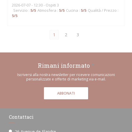
2026-07-07
- 12:30 - Ospiti 3
Servizio
:
5
/5
Atmosfera
:
5
/5
Cucina
:
5
/5
Qualità / Prezzo
:
5
/5
1
2
3
Rimani informato
*
Iscriversi alla nostra newsletter per ricevere comunicazioni
personalizzate e offerte di marketing via e-mail.
ABBONATI
Contattaci
26 Avenue de Flandre