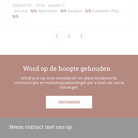
2026-07-07
- 12:30 - Gasten 3
Service
:
5
/5
Atmosfeer
:
5
/5
Keuken
:
5
/5
Kwaliteit / Prijs
:
5
/5
1
2
3
Word op de hoogte gehouden
*
Schrijf je in op onze nieuwsbrief om gepersonaliseerde
communicatie en marketingaanbiedingen per e-mail van ons te
ontvangen.
ABONNEREN
Neem contact met ons op