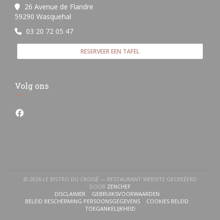
26 Avenue de Flandre
((opent in een nieuw venster))
59290 Wasquehal
03 20 72 05 47
RESERVEER EEN TAFEL
Volg ons
Facebook ((opent in een nieuw venster))
© 2026 LE BISTRO DU CROISÉ — RESTAURANT WEBSITE GECREËERD
((OPENT IN EEN NIEUW VENSTER))
DOOR
ZENCHEF
DISCLAIMER
GEBRUIKSVOORWAARDEN
((OPENT IN EEN NIEUW VENSTER))
((OPENT IN EEN NIEUW VENSTER))
BELEID BESCHERMING PERSOONSGEGEVENS
COOKIES BELEID
((OPENT IN EEN NIEUW VENSTER))
((OPENT IN EEN NI
TOEGANKELIJKHEID
((OPENT IN EEN NIEUW VENSTER))