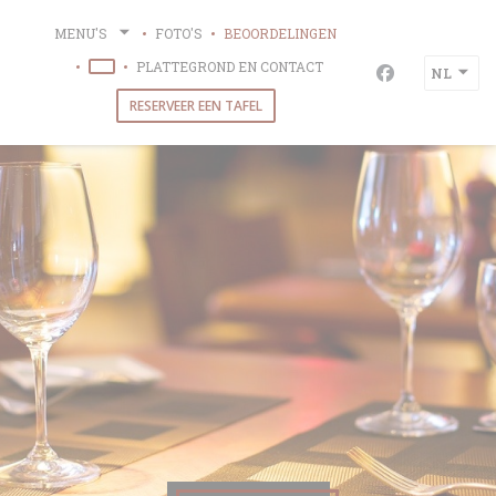
Cookies beheer paneel
MENU'S
FOTO'S
BEOORDELINGEN
PLATTEGROND EN CONTACT
NL
((OPENT IN EEN NIEUW VENSTER))
Facebook ((op
RESERVEER EEN TAFEL