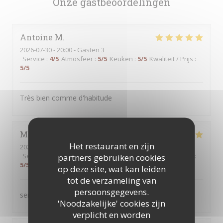
Onze gastbeoordelingen
Antoine
M
2026-07-30
- 20:00 - Gasten 3
Service
:
4
/5
Atmosfeer
:
5
/5
Keuken
:
5
/5
Kwaliteit / Prijs
:
5
/5
Très bien comme d'habitude
Martine
B
Het restaurant en zijn
2026-07-30
- 12:30 - Gasten 2
Service
:
5
/5
Atmosfeer
:
5
/5
Keuken
:
5
/5
Kwaliteit / Prijs
:
partners gebruiken cookies
5
/5
op deze site, wat kan leiden
tot de verzameling van
persoonsgegevens.
service au top produits servis de qualité
'Noodzakelijke' cookies zijn
verplicht en worden