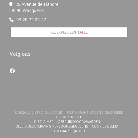
26 Avenue de Flandre
((opent in een nieuw venster))
59290 Wasquehal
03 20 72 05 47
RESERVEER EEN TAFEL
Volg ons
Facebook ((opent in een nieuw venster))
© 2026 LE BISTRO DU CROISÉ — RESTAURANT WEBSITE GECREËERD
((OPENT IN EEN NIEUW VENSTER))
DOOR
ZENCHEF
DISCLAIMER
GEBRUIKSVOORWAARDEN
((OPENT IN EEN NIEUW VENSTER))
((OPENT IN EEN NIEUW VENSTER))
BELEID BESCHERMING PERSOONSGEGEVENS
COOKIES BELEID
((OPENT IN EEN NIEUW VENSTER))
((OPENT IN EEN NI
TOEGANKELIJKHEID
((OPENT IN EEN NIEUW VENSTER))