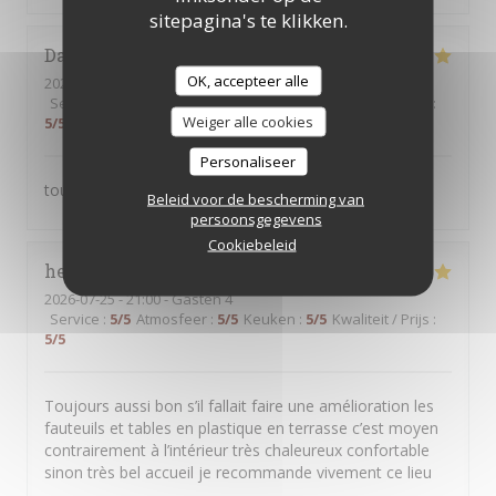
sitepagina's te klikken.
Daniel
B
OK, accepteer alle
2026-07-26
- 12:30 - Gasten 2
Service
:
5
/5
Atmosfeer
:
5
/5
Keuken
:
5
/5
Kwaliteit / Prijs
:
Weiger alle cookies
5
/5
Personaliseer
toujours satisfait
Beleid voor de bescherming van
persoonsgegevens
Cookiebeleid
hervé
P
2026-07-25
- 21:00 - Gasten 4
Service
:
5
/5
Atmosfeer
:
5
/5
Keuken
:
5
/5
Kwaliteit / Prijs
:
5
/5
Toujours aussi bon s’il fallait faire une amélioration les
fauteuils et tables en plastique en terrasse c’est moyen
contrairement à l’intérieur très chaleureux confortable
sinon très bel accueil je recommande vivement ce lieu