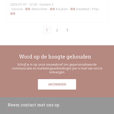
2026-07-07
- 12:30 - Gasten 3
Service
:
5
/5
Atmosfeer
:
5
/5
Keuken
:
5
/5
Kwaliteit / Prijs
:
5
/5
1
2
3
Word op de hoogte gehouden
*
Schrijf je in op onze nieuwsbrief om gepersonaliseerde
communicatie en marketingaanbiedingen per e-mail van ons te
ontvangen.
ABONNEREN
Neem contact met ons op