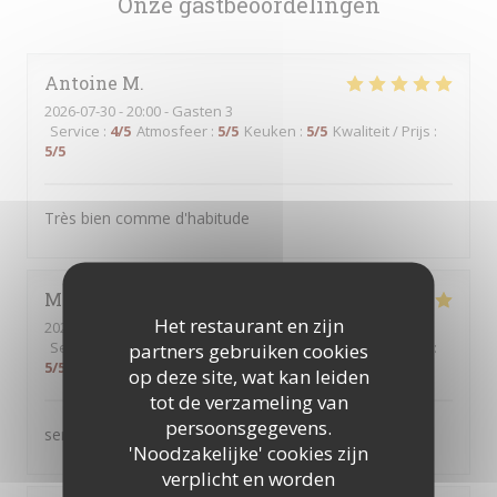
Onze gastbeoordelingen
Antoine
M
2026-07-30
- 20:00 - Gasten 3
Service
:
4
/5
Atmosfeer
:
5
/5
Keuken
:
5
/5
Kwaliteit / Prijs
:
5
/5
Très bien comme d'habitude
Martine
B
Het restaurant en zijn
2026-07-30
- 12:30 - Gasten 2
Service
:
5
/5
Atmosfeer
:
5
/5
Keuken
:
5
/5
Kwaliteit / Prijs
:
partners gebruiken cookies
5
/5
op deze site, wat kan leiden
tot de verzameling van
persoonsgegevens.
service au top produits servis de qualité
'Noodzakelijke' cookies zijn
verplicht en worden