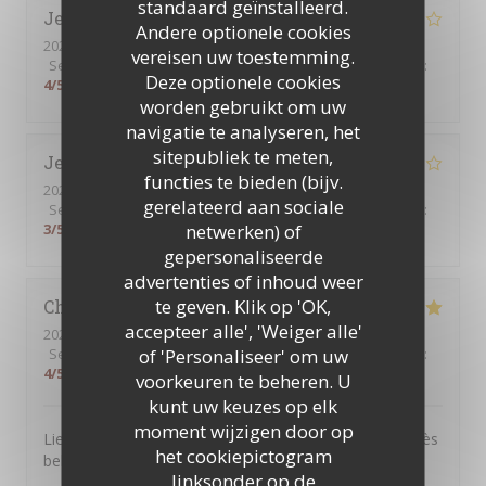
standaard geïnstalleerd.
Jenny
L
Andere optionele cookies
2026-08-01
- 13:00 - Gasten 2
vereisen uw toestemming.
Service
:
4
/5
Atmosfeer
:
4
/5
Keuken
:
5
/5
Kwaliteit / Prijs
:
Deze optionele cookies
4
/5
worden gebruikt om uw
navigatie te analyseren, het
sitepubliek te meten,
Jean-Marc
B
functies te bieden (bijv.
2026-07-30
- 12:00 - Gasten 4
gerelateerd aan sociale
Service
:
4
/5
Atmosfeer
:
4
/5
Keuken
:
5
/5
Kwaliteit / Prijs
:
netwerken) of
3
/5
gepersonaliseerde
advertenties of inhoud weer
te geven. Klik op 'OK,
Christel
D
accepteer alle', 'Weiger alle'
2026-07-25
- 13:00 - Gasten 3
of 'Personaliseer' om uw
Service
:
5
/5
Atmosfeer
:
5
/5
Keuken
:
4
/5
Kwaliteit / Prijs
:
4
/5
voorkeuren te beheren. U
kunt uw keuzes op elk
moment wijzigen door op
Lieu très agréable. Personnel souriant et à l’écoute. Très
het cookiepictogram
belle expérience.
linksonder op de