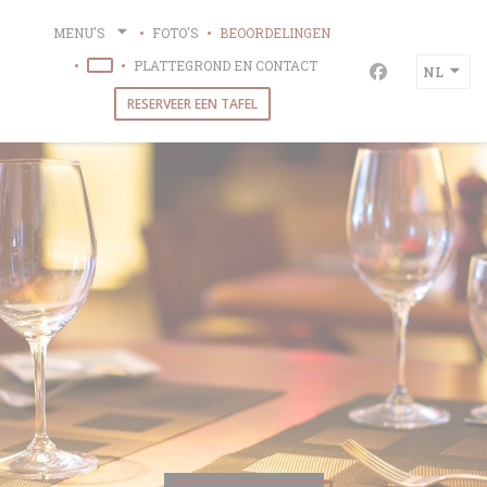
Cookies beheer paneel
MENU'S
FOTO'S
BEOORDELINGEN
PLATTEGROND EN CONTACT
NL
((OPENT IN EEN NIEUW VENSTER))
Facebook ((op
RESERVEER EEN TAFEL