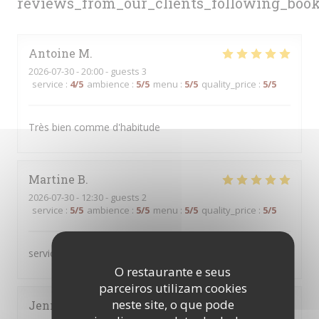
reviews_from_our_clients_following_boo
Antoine
M
2026-07-30
- 20:00 - guests 3
service
:
4
/5
ambience
:
5
/5
menu
:
5
/5
quality_price
:
5
/5
Très bien comme d'habitude
Martine
B
2026-07-30
- 12:30 - guests 2
service
:
5
/5
ambience
:
5
/5
menu
:
5
/5
quality_price
:
5
/5
service au top produits servis de qualité
O restaurante e seus
parceiros utilizam cookies
neste site, o que pode
Jenny
L