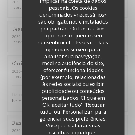
implicar na coleta de dados
2026-08-01
- 13:00 - guests 2
pessoais. Os cookies
service
:
4
/5
ambience
:
4
/5
menu
:
5
/5
quality_price
:
4
/5
denominados «necessários»
são obrigatórios e instalados
por padrão. Outros cookies
Jean-Marc
B
opcionais requerem seu
2026-07-30
- 12:00 - guests 4
consentimento. Esses cookies
service
:
4
/5
ambience
:
4
/5
menu
:
5
/5
quality_price
:
3
/5
opcionais servem para
analisar sua navegação,
medir a audiência do site,
Christel
D
oferecer funcionalidades
2026-07-25
- 13:00 - guests 3
(por exemplo, relacionadas
service
:
5
/5
ambience
:
5
/5
menu
:
4
/5
quality_price
:
4
/5
às redes sociais) ou exibir
publicidade ou conteúdos
Lieu très agréable. Personnel souriant et à l’écoute. Très
personalizados. Clique em
belle expérience.
'OK, aceitar tudo', 'Recusar
tudo' ou 'Personalizar' para
gerenciar suas preferências.
Daniel
B
Você pode alterar suas
2026-07-26
- 12:30 - guests 2
escolhas a qualquer