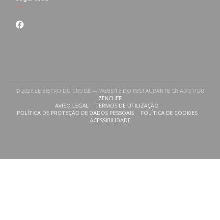
Facebook ((abre numa nova janela))
© 2026 LE BISTRO DU CROISÉ — WEBSITE DO RESTAURANTE CRIADO POR
((ABRE NUMA NOVA JANELA))
ZENCHEF
AVISO LEGAL
TERMOS DE UTILIZAÇÃO
((ABRE NUMA NOVA JANELA))
((ABRE NUMA NOVA JANELA))
POLÍTICA DE PROTEÇÃO DE DADOS PESSOAIS
POLÍTICA DE COOKIES
((ABRE NUMA NOVA JANELA))
((ABRE NUMA NOVA
ACESSIBILIDADE
((ABRE NUMA NOVA JANELA))