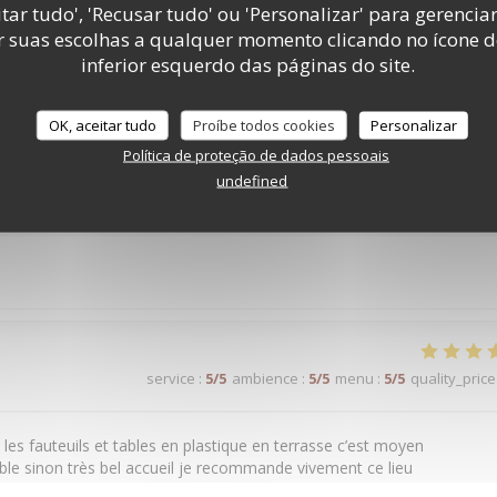
tar tudo', 'Recusar tudo' ou 'Personalizar' para gerencia
service
:
5
/5
ambience
:
5
/5
menu
:
4
/5
quality_price
r suas escolhas a qualquer momento clicando no ícone d
inferior esquerdo das páginas do site.
. Très belle expérience.
OK, aceitar tudo
Proíbe todos cookies
Personalizar
Política de proteção de dados pessoais
undefined
service
:
5
/5
ambience
:
5
/5
menu
:
5
/5
quality_price
service
:
5
/5
ambience
:
5
/5
menu
:
5
/5
quality_price
n les fauteuils et tables en plastique en terrasse c’est moyen
able sinon très bel accueil je recommande vivement ce lieu