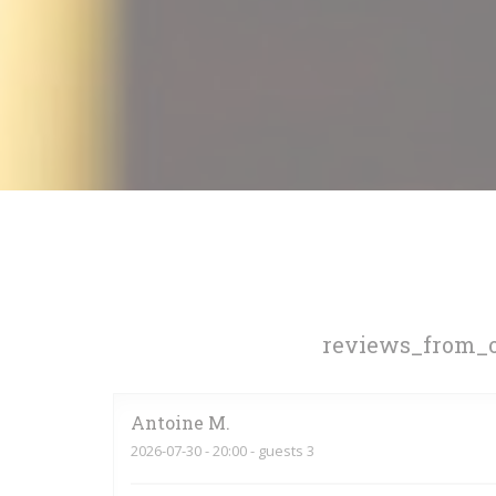
reviews_from_o
Antoine
M
2026-07-30
- 20:00 - guests 3