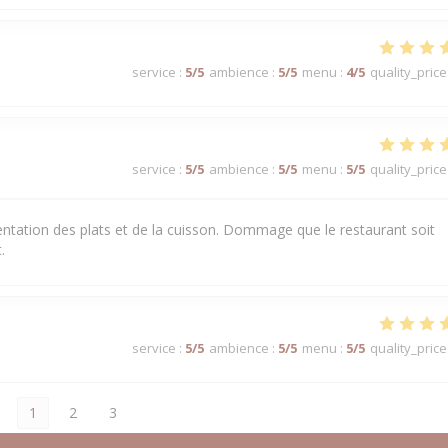
service
:
5
/5
ambience
:
5
/5
menu
:
4
/5
quality_price
service
:
5
/5
ambience
:
5
/5
menu
:
5
/5
quality_price
sentation des plats et de la cuisson. Dommage que le restaurant soit
.
service
:
5
/5
ambience
:
5
/5
menu
:
5
/5
quality_price
1
2
3