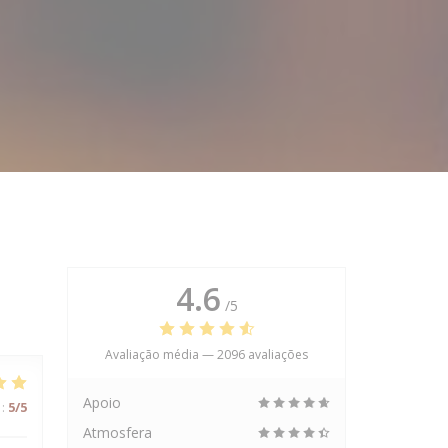
4.6
/5
Avaliação média —
2096 avaliações
Apoio
:
5
/5
Atmosfera