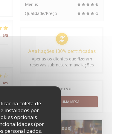
Menus
Qualidade/Preço
:
5
/5
Avaliações 100% certificadas
Apenas os clientes que fizeram
reservas submeteram avaliações
:
4
/5
Reserva
RESERVAR UMA MESA
licar na coleta de
e instalados por
:
3
/5
ookies opcionais
uncionalidades (por
Menus
os personalizados.