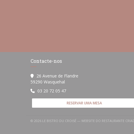
Contacte-nos
26 Avenue de Flandre
((abre numa nova janela))
59290 Wasquehal
03 20 72 05 47
RESERVAR UMA MESA
© 2026 LE BISTRO DU CROISÉ — WEBSITE DO RESTAURANTE CRI