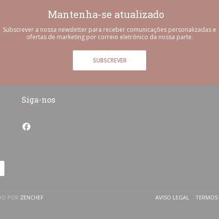
Mantenha-se atualizado
*
Subscrever a nossa newsletter para receber comunicações personalizadas e
ofertas de marketing por correio eletrónico da nossa parte.
SUBSCREVER
Siga-nos
Facebook ((abre numa nova janela))
((ABRE NUMA NOVA JANELA))
ADO POR
ZENCHEF
AVISO LEGAL
TERMOS 
((ABRE NUMA NOV