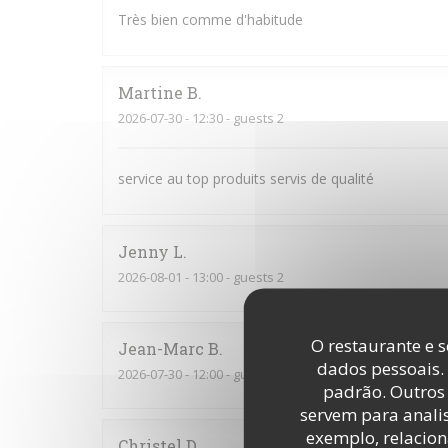
Très bien comme d'habitude
Martine
B
2026-07-30
- 12:30 - guests 2
service au top produits servis de qualité
Jenny
L
2026-08-01
- 13:00 - guests 2
O restaurante e s
Jean-Marc
B
dados pessoais.
2026-07-30
- 12:00 - guests 4
padrão. Outros 
servem para analis
exemplo, relacion
Christel
D