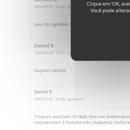
Clique em 'OK, acei
2026-07-25
- 13:00 - guests 3
Você pode altera
Lieu très agréable. Personnel souriant et à l’écoute
Daniel
B
2026-07-26
- 12:30 - guests 2
toujours satisfait
hervé
P
2026-07-25
- 21:00 - guests 4
Toujours aussi bon s’il fallait faire une amélioratio
contrairement à l’intérieur très chaleureux confort