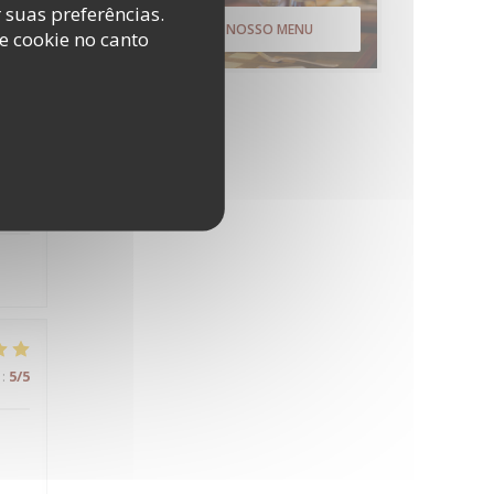
r suas preferências.
:
4
/5
DESCUBRA O NOSSO MENU
e cookie no canto
:
5
/5
:
5
/5