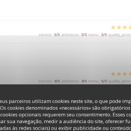
service
:
5
/5
ambience
:
5
/5
menu
:
5
/5
quality_price
service
:
4
/5
ambience
:
4
/5
menu
:
5
/5
quality_price
eus parceiros utilizam cookies neste site, o que pode imp
 Os cookies denominados «necessários» são obrigatórios 
service
:
4
/5
ambience
:
4
/5
menu
:
5
/5
quality_price
cookies opcionais requerem seu consentimento. Esses c
ar sua navegação, medir a audiência do site, oferecer f
adas às redes sociais) ou exibir publicidade ou conteúd