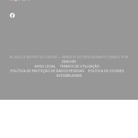
Facebook ((abre numa nova janela))
© 2026 LE BISTRO DU CROISÉ — WEBSITE DO RESTAURANTE CRIADO POR
((ABRE NUMA NOVA JANELA))
ZENCHEF
AVISO LEGAL
TERMOS DE UTILIZAÇÃO
((ABRE NUMA NOVA JANELA))
((ABRE NUMA NOVA JANELA))
POLÍTICA DE PROTEÇÃO DE DADOS PESSOAIS
POLÍTICA DE COOKIES
((ABRE NUMA NOVA JANELA))
((ABRE NUMA NOVA
ACESSIBILIDADE
((ABRE NUMA NOVA JANELA))