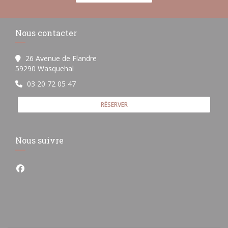
Nous contacter
26 Avenue de Flandre
((ouvre une nouvelle fenêtre))
59290 Wasquehal
03 20 72 05 47
RÉSERVER
Nous suivre
Facebook ((ouvre une nouvelle fenêtre))