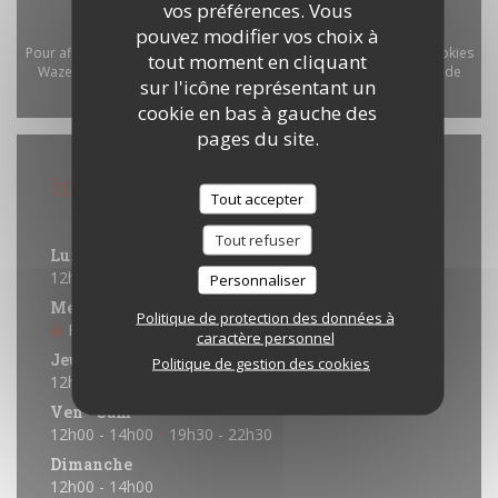
vos préférences. Vous
pouvez modifier vos choix à
Pour afficher la carte interactive Waze, vous devez accepter les cookies
tout moment en cliquant
Waze Map (Google). Ces cookies peuvent collecter des données de
sur l'icône représentant un
navigation et de localisation.
Autoriser
cookie en bas à gauche des
pages du site.
Infos pratiques
Tout accepter
Horaires
Tout refuser
Lun
-
Mar
12h00 - 14h00
19h30 - 22h00
•
Personnaliser
Mercredi
Politique de protection des données à
Fermé
caractère personnel
Jeudi
Politique de gestion des cookies
12h00 - 14h00
19h30 - 22h00
•
Ven
-
Sam
12h00 - 14h00
19h30 - 22h30
•
Dimanche
12h00 - 14h00