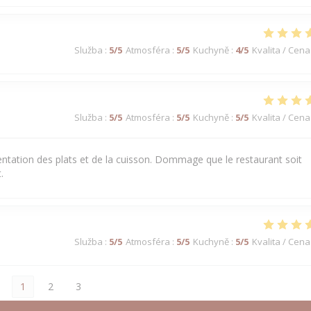
Služba
:
5
/5
Atmosféra
:
5
/5
Kuchyně
:
4
/5
Kvalita / Cena
Služba
:
5
/5
Atmosféra
:
5
/5
Kuchyně
:
5
/5
Kvalita / Cena
sentation des plats et de la cuisson. Dommage que le restaurant soit
.
Služba
:
5
/5
Atmosféra
:
5
/5
Kuchyně
:
5
/5
Kvalita / Cena
1
2
3