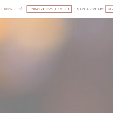
((OTEVŘE SE V NOVÉM OKNĚ)
RE
HODNOCENÍ
END-OF-THE-YEAR MENU
MAPA A KONTAKT