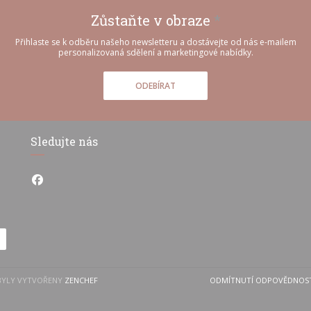
Zůstaňte v obraze
*
Přihlaste se k odběru našeho newsletteru a dostávejte od nás e-mailem
personalizovaná sdělení a marketingové nabídky.
ODEBÍRAT
Sledujte nás
Facebook ((otevře se v novém okně))
((OTEVŘE SE V NOVÉM OKNĚ))
 BYLY VYTVOŘENY
ZENCHEF
ODMÍTNUTÍ ODPOVĚDNOS
((OTEVŘE S