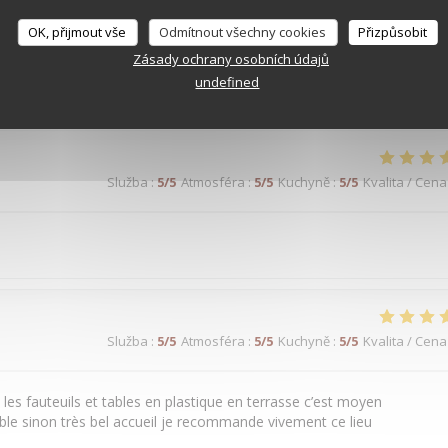
Služba
:
5
/5
Atmosféra
:
5
/5
Kuchyně
:
4
/5
Kvalita / Cena
OK, přijmout vše
Odmítnout všechny cookies
Přizpůsobit
Zásady ochrany osobních údajů
undefined
. Très belle expérience.
Služba
:
5
/5
Atmosféra
:
5
/5
Kuchyně
:
5
/5
Kvalita / Cena
Služba
:
5
/5
Atmosféra
:
5
/5
Kuchyně
:
5
/5
Kvalita / Cena
n les fauteuils et tables en plastique en terrasse c’est moyen
able sinon très bel accueil je recommande vivement ce lieu