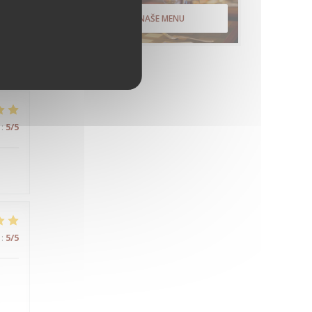
:
4
/5
OBJEVTE NAŠE MENU
:
5
/5
:
5
/5