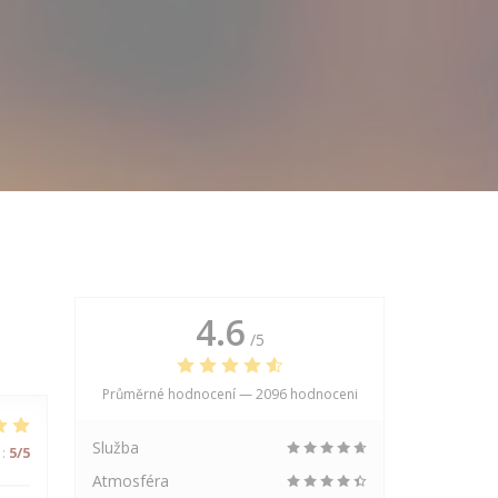
4.6
/5
Průměrné hodnocení —
2096 hodnoceni
Služba
:
5
/5
Atmosféra