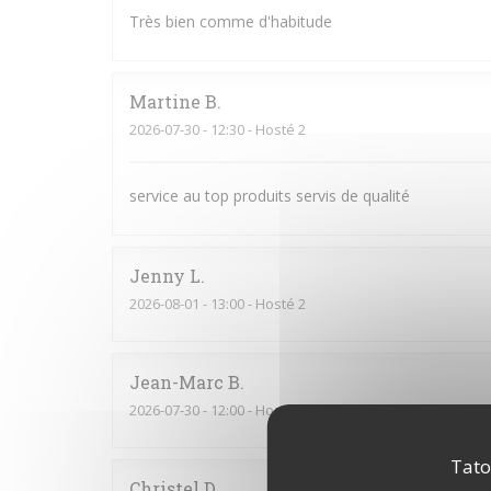
Très bien comme d'habitude
Martine
B
2026-07-30
- 12:30 - Hosté 2
service au top produits servis de qualité
Jenny
L
2026-08-01
- 13:00 - Hosté 2
Jean-Marc
B
2026-07-30
- 12:00 - Hosté 4
Tato
Christel
D