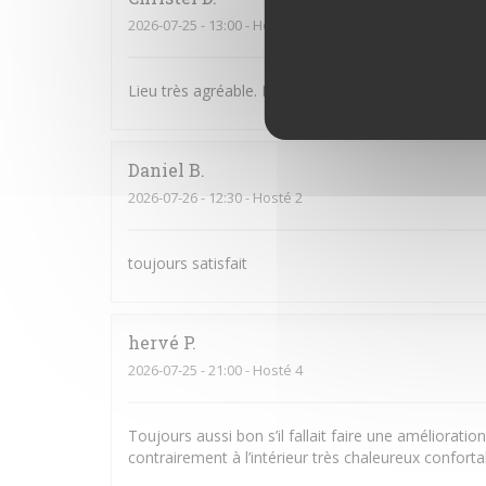
2026-07-25
- 13:00 - Hosté 3
Lieu très agréable. Personnel souriant et à l’écoute
Daniel
B
2026-07-26
- 12:30 - Hosté 2
toujours satisfait
hervé
P
2026-07-25
- 21:00 - Hosté 4
Toujours aussi bon s’il fallait faire une amélioratio
contrairement à l’intérieur très chaleureux confort