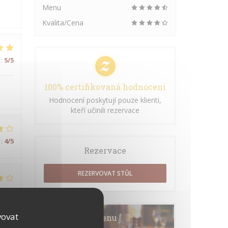
Menu
Kvalita/Cena
:
5
/5
100% certifikovaná hodnocení
Hodnocení poskytují pouze klienti,
kteří učinili rezervace
:
4
/5
Rezervace
REZERVOVAT STŮL
:
3
/5
vovat
Menu