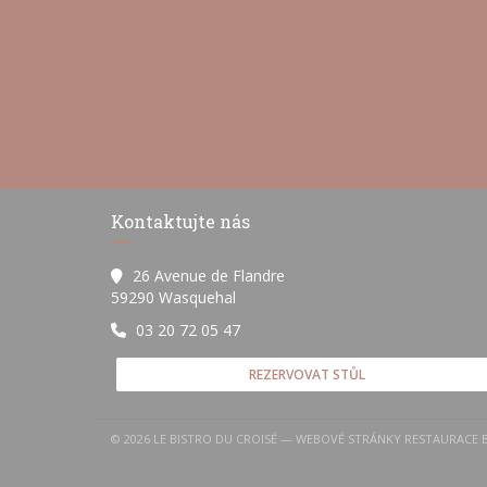
Kontaktujte nás
26 Avenue de Flandre
((otevře se v novém okně))
59290 Wasquehal
03 20 72 05 47
REZERVOVAT STŮL
© 2026 LE BISTRO DU CROISÉ — WEBOVÉ STRÁNKY RESTAURACE