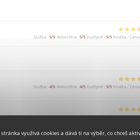
Služba
:
5
/5
Atmosféra
:
5
/5
Kuchyně
:
5
/5
Kvalita / Cena
Služba
:
4
/5
Atmosféra
:
4
/5
Kuchyně
:
5
/5
Kvalita / Cena
Služba
:
4
/5
Atmosféra
:
4
/5
Kuchyně
:
5
/5
Kvalita / Cena
 stránka využívá cookies a dává ti na výběr, co chceš akti