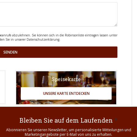
rufe abzulehnen. Sie können sich in die Robinsonliste eintragen lassen unter
den Sie in unserer
Datenschutzerklärung
.
Speisekarte
UNSERE KARTE ENTDECKEN
Bleiben Sie auf dem Laufenden
*
Abonnieren Sie unseren Newsletter, um personalisierte Mitteilungen und
Marketingangebote per E-Mail von uns zu erhalten.