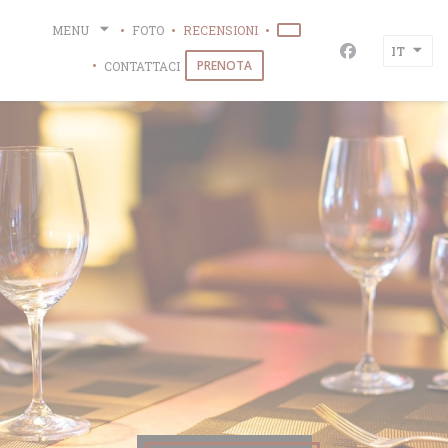
Personalizzazione delle tue scelte sui cookie
MENU
FOTO
RECENSIONI
((APRE UNA NUOVA FINES
IT
Facebook ((ap
PRENOTA
CONTATTACI