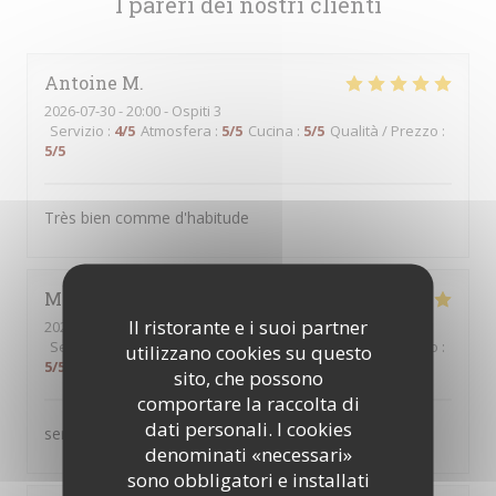
I pareri dei nostri clienti
Antoine
M
2026-07-30
- 20:00 - Ospiti 3
Servizio
:
4
/5
Atmosfera
:
5
/5
Cucina
:
5
/5
Qualità / Prezzo
:
5
/5
Très bien comme d'habitude
Martine
B
Il ristorante e i suoi partner
2026-07-30
- 12:30 - Ospiti 2
Servizio
:
5
/5
Atmosfera
:
5
/5
Cucina
:
5
/5
Qualità / Prezzo
:
utilizzano cookies su questo
5
/5
sito, che possono
comportare la raccolta di
dati personali. I cookies
service au top produits servis de qualité
denominati «necessari»
sono obbligatori e installati