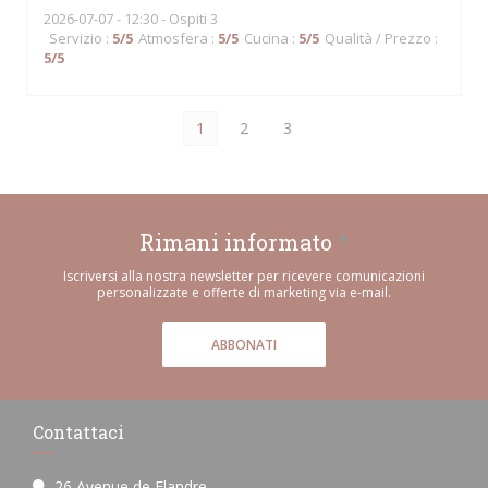
2026-07-07
- 12:30 - Ospiti 3
Servizio
:
5
/5
Atmosfera
:
5
/5
Cucina
:
5
/5
Qualità / Prezzo
:
5
/5
1
2
3
Rimani informato
*
Iscriversi alla nostra newsletter per ricevere comunicazioni
personalizzate e offerte di marketing via e-mail.
ABBONATI
Contattaci
26 Avenue de Flandre