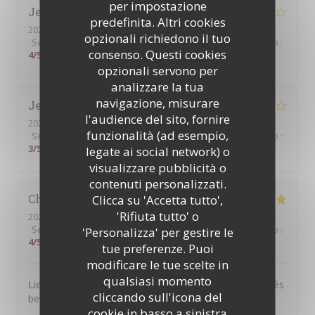
per impostazione
Jenny
L
predefinita. Altri cookies
2026-08-01
- 13:00 - Ospiti 2
opzionali richiedono il tuo
Servizio
:
4
/5
Atmosfera
:
4
/5
Cucina
:
5
/5
Qualità / Prezzo
:
consenso. Questi cookies
4
/5
opzionali servono per
analizzare la tua
navigazione, misurare
Jean-Marc
B
l'audience del sito, fornire
2026-07-30
- 12:00 - Ospiti 4
funzionalità (ad esempio,
Servizio
:
4
/5
Atmosfera
:
4
/5
Cucina
:
5
/5
Qualità / Prezzo
:
3
/5
legate ai social network) o
visualizzare pubblicità o
contenuti personalizzati.
Christel
D
Clicca su 'Accetta tutto',
'Rifiuta tutto' o
2026-07-25
- 13:00 - Ospiti 3
Servizio
:
5
/5
Atmosfera
:
5
/5
Cucina
:
4
/5
Qualità / Prezzo
:
'Personalizza' per gestire le
4
/5
tue preferenze. Puoi
modificare le tue scelte in
qualsiasi momento
Lieu très agréable. Personnel souriant et à l’écoute. Très
cliccando sull'icona del
belle expérience.
cookie in basso a sinistra