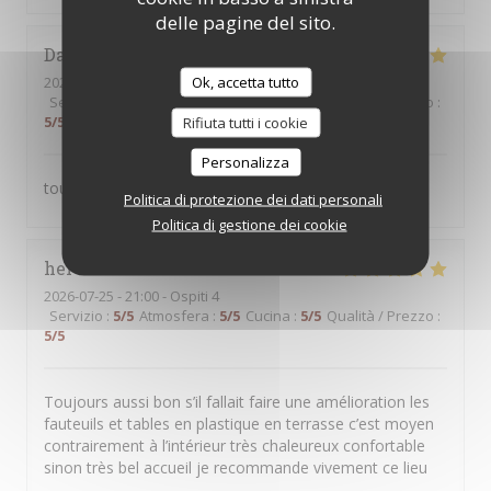
delle pagine del sito.
Daniel
B
Ok, accetta tutto
2026-07-26
- 12:30 - Ospiti 2
Servizio
:
5
/5
Atmosfera
:
5
/5
Cucina
:
5
/5
Qualità / Prezzo
:
5
/5
Rifiuta tutti i cookie
Personalizza
toujours satisfait
Politica di protezione dei dati personali
Politica di gestione dei cookie
hervé
P
2026-07-25
- 21:00 - Ospiti 4
Servizio
:
5
/5
Atmosfera
:
5
/5
Cucina
:
5
/5
Qualità / Prezzo
:
5
/5
Toujours aussi bon s’il fallait faire une amélioration les
fauteuils et tables en plastique en terrasse c’est moyen
contrairement à l’intérieur très chaleureux confortable
sinon très bel accueil je recommande vivement ce lieu