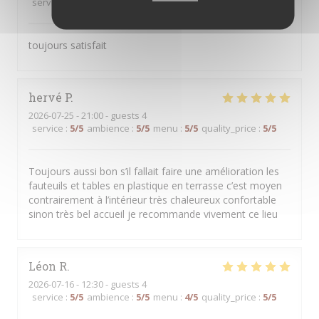
service
:
5
/5
ambience
:
5
/5
menu
:
5
/5
quality_price
:
5
/5
toujours satisfait
hervé
P
2026-07-25
- 21:00 - guests 4
service
:
5
/5
ambience
:
5
/5
menu
:
5
/5
quality_price
:
5
/5
Toujours aussi bon s’il fallait faire une amélioration les
fauteuils et tables en plastique en terrasse c’est moyen
contrairement à l’intérieur très chaleureux confortable
sinon très bel accueil je recommande vivement ce lieu
Léon
R
2026-07-16
- 12:30 - guests 4
service
:
5
/5
ambience
:
5
/5
menu
:
4
/5
quality_price
:
5
/5