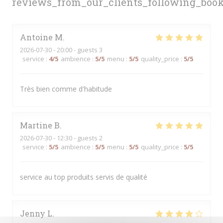
reviews_from_our_clients_following_boo
Antoine
M
2026-07-30
- 20:00 - guests 3
service
:
4
/5
ambience
:
5
/5
menu
:
5
/5
quality_price
:
5
/5
Très bien comme d'habitude
Martine
B
2026-07-30
- 12:30 - guests 2
service
:
5
/5
ambience
:
5
/5
menu
:
5
/5
quality_price
:
5
/5
service au top produits servis de qualité
Jenny
L