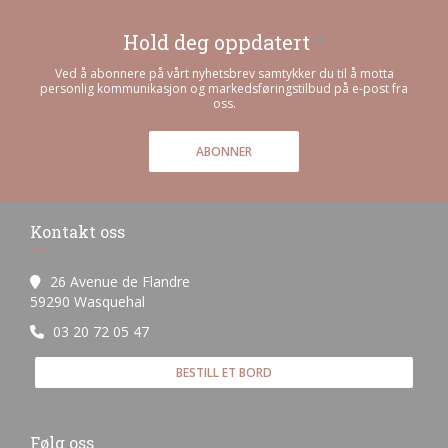
Hold deg oppdatert
*
Ved å abonnere på vårt nyhetsbrev samtykker du til å motta
personlig kommunikasjon og markedsføringstilbud på e-post fra
oss.
ABONNER
Kontakt oss
26 Avenue de Flandre
((åpner i et nytt vindu))
59290 Wasquehal
03 20 72 05 47
BESTILL ET BORD
Følg oss