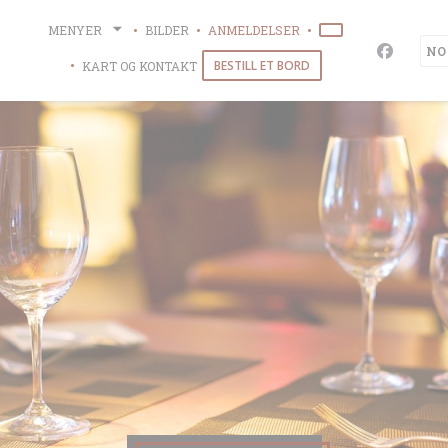
Panel for informasjonskapsler
MENYER
BILDER
ANMELDELSER
((ÅPNER I ET NYTT 
NO
Facebook
BESTILL ET BORD
KART OG KONTAKT