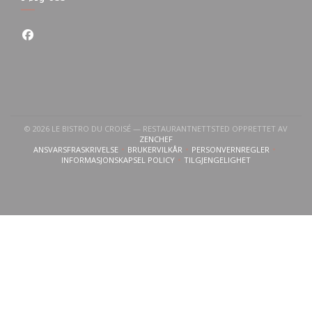
Facebook ((åpner i et nytt vindu))
© 2026 LE BISTRO DU CROISÉ — RESTAURANTNETTSTED OPPRETTET AV
((ÅPNER I ET NYTT VINDU))
ZENCHEF
ANSVARSFRASKRIVELSE
BRUKERVILKÅR
PERSONVERNREGLER
((ÅPNER I ET NYTT VINDU))
((ÅPNER I ET NYTT VINDU))
((ÅPNER I ET NYTT VI
INFORMASJONSKAPSEL POLICY
TILGJENGELIGHET
((ÅPNER I ET NYTT VINDU))
((ÅPNER I ET NYTT VINDU)