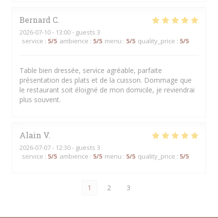
Bernard
C
2026-07-10
- 13:00 - guests 3
service
:
5
/5
ambience
:
5
/5
menu
:
5
/5
quality_price
:
5
/5
Table bien dressée, service agréable, parfaite
présentation des plats et de la cuisson. Dommage que
le restaurant soit éloigné de mon domicile, je reviendrai
plus souvent.
Alain
V
2026-07-07
- 12:30 - guests 3
service
:
5
/5
ambience
:
5
/5
menu
:
5
/5
quality_price
:
5
/5
1
2
3