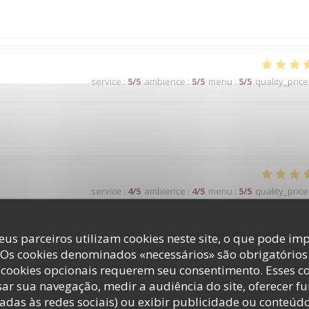
service
:
5
/5
ambience
:
5
/5
menu
:
5
/5
quality_price
service
:
4
/5
ambience
:
4
/5
menu
:
5
/5
quality_price
eus parceiros utilizam cookies neste site, o que pode imp
 Os cookies denominados «necessários» são obrigatórios 
service
:
4
/5
ambience
:
4
/5
menu
:
5
/5
quality_price
cookies opcionais requerem seu consentimento. Esses c
ar sua navegação, medir a audiência do site, oferecer f
adas às redes sociais) ou exibir publicidade ou conteúd