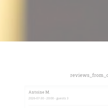
reviews_from_o
Antoine
M
2026-07-30
- 20:00 - guests 3