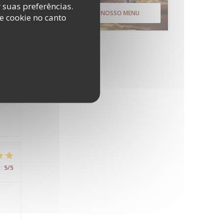
r suas preferências.
:
4
/5
DESCUBRA O NOSSO MENU
e cookie no canto
:
5
/5
:
5
/5