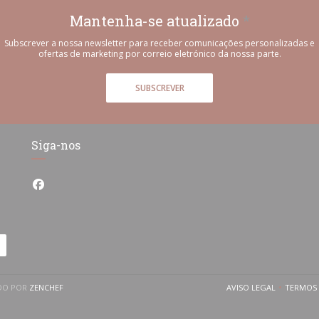
Mantenha-se atualizado
*
Subscrever a nossa newsletter para receber comunicações personalizadas e
ofertas de marketing por correio eletrónico da nossa parte.
SUBSCREVER
Siga-nos
Facebook ((abre numa nova janela))
((ABRE NUMA NOVA JANELA))
ADO POR
ZENCHEF
AVISO LEGAL
TERMOS 
((ABRE NUMA NOV