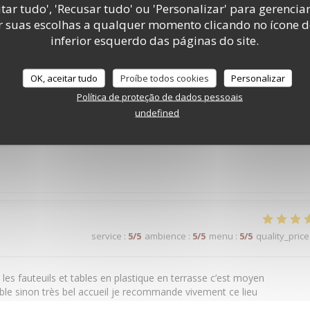
tar tudo', 'Recusar tudo' ou 'Personalizar' para gerencia
service
:
5
/5
ambience
:
5
/5
menu
:
4
/5
quality_price
r suas escolhas a qualquer momento clicando no ícone d
inferior esquerdo das páginas do site.
. Très belle expérience.
OK, aceitar tudo
Proíbe todos cookies
Personalizar
Política de proteção de dados pessoais
undefined
service
:
5
/5
ambience
:
5
/5
menu
:
5
/5
quality_price
service
:
5
/5
ambience
:
5
/5
menu
:
5
/5
quality_price
n les fauteuils et tables en plastique en terrasse c’est moyen
able sinon très bel accueil je recommande vivement ce lieu