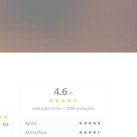
4.6
/5
Avaliação média —
2096 avaliações
Apoio
:
5
/5
Atmosfera