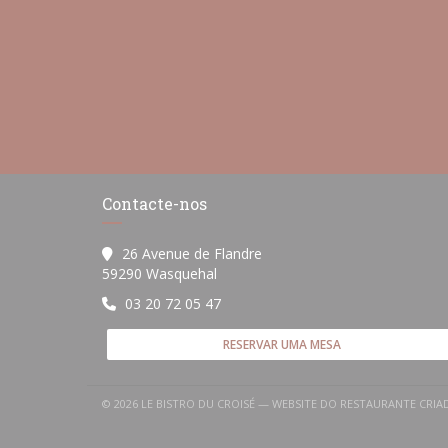
Contacte-nos
26 Avenue de Flandre
((abre numa nova janela))
59290 Wasquehal
03 20 72 05 47
RESERVAR UMA MESA
© 2026 LE BISTRO DU CROISÉ — WEBSITE DO RESTAURANTE CRI