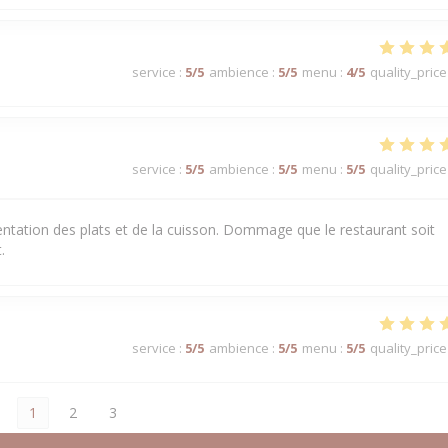
service
:
5
/5
ambience
:
5
/5
menu
:
4
/5
quality_price
service
:
5
/5
ambience
:
5
/5
menu
:
5
/5
quality_price
sentation des plats et de la cuisson. Dommage que le restaurant soit
.
service
:
5
/5
ambience
:
5
/5
menu
:
5
/5
quality_price
1
2
3