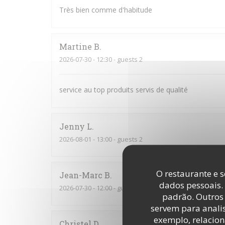
Très bien comme d'habitude
Martine
B
2026-07-30
- 12:30 - guests 2
service au top produits servis de qualité
Jenny
L
2026-08-01
- 13:00 - guests 2
O restaurante e s
Jean-Marc
B
dados pessoais.
2026-07-30
- 12:00 - guests 4
padrão. Outros 
servem para analis
exemplo, relacion
Christel
D