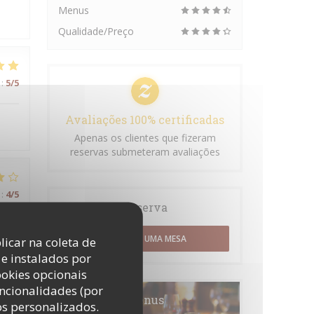
Menus
Qualidade/Preço
:
5
/5
Avaliações 100% certificadas
Apenas os clientes que fizeram
reservas submeteram avaliações
:
4
/5
Reserva
RESERVAR UMA MESA
licar na coleta de
e instalados por
:
3
/5
ookies opcionais
uncionalidades (por
Menus
os personalizados.