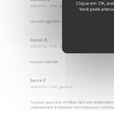
Clique em 'OK, acei
2026-07-25
- 13:00 - guests 3
Você pode altera
Lieu très agréable. Personnel souriant et à l’écoute
Daniel
B
2026-07-26
- 12:30 - guests 2
toujours satisfait
hervé
P
2026-07-25
- 21:00 - guests 4
Toujours aussi bon s’il fallait faire une amélioratio
contrairement à l’intérieur très chaleureux confort