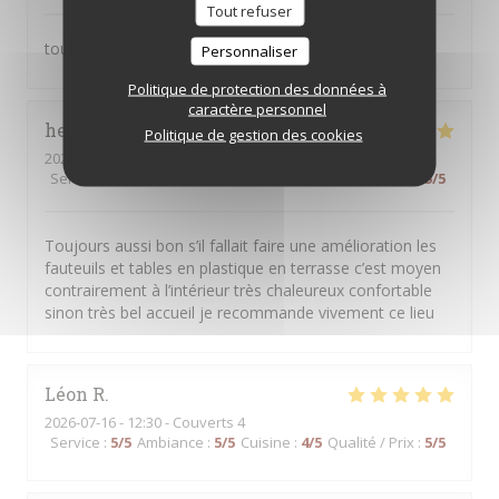
Tout refuser
toujours satisfait
Personnaliser
Politique de protection des données à
caractère personnel
hervé
P
Politique de gestion des cookies
2026-07-25
- 21:00 - Couverts 4
Service
:
5
/5
Ambiance
:
5
/5
Cuisine
:
5
/5
Qualité / Prix
:
5
/5
Toujours aussi bon s’il fallait faire une amélioration les
fauteuils et tables en plastique en terrasse c’est moyen
contrairement à l’intérieur très chaleureux confortable
sinon très bel accueil je recommande vivement ce lieu
Léon
R
2026-07-16
- 12:30 - Couverts 4
Service
:
5
/5
Ambiance
:
5
/5
Cuisine
:
4
/5
Qualité / Prix
:
5
/5