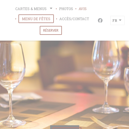
Personnalisation de vos choix en matière de cookies
CARTES & MENUS
PHOTOS
AVIS
((OUVRE UNE NOUVELLE FENÊTRE))
MENU DE FÊTES
ACCÈS/CONTACT
FR
Facebook ((ou
RÉSERVER