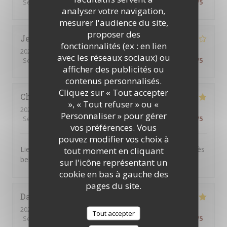
Service
:
4
/5
Ambiance
:
4
/5
Cuisine
:
5
/5
Qualité / Prix
:
4
/5
analyser votre navigation,
mesurer l'audience du site,
proposer des
Jean-Marc
B
fonctionnalités (ex : en lien
2026-07-30
- 12:00 - Couverts 4
avec les réseaux sociaux) ou
Service
:
4
/5
Ambiance
:
4
/5
Cuisine
:
5
/5
Qualité / Prix
:
3
/5
afficher des publicités ou
contenus personnalisés.
Cliquez sur « Tout accepter
Christel
D
», « Tout refuser » ou «
2026-07-25
- 13:00 - Couverts 3
Personnaliser » pour gérer
Service
:
5
/5
Ambiance
:
5
/5
Cuisine
:
4
/5
Qualité / Prix
:
4
/5
vos préférences. Vous
pouvez modifier vos choix à
Lieu très agréable. Personnel souriant et à l’écoute. Très
tout moment en cliquant
belle expérience.
sur l'icône représentant un
cookie en bas à gauche des
pages du site.
Daniel
B
2026-07-26
- 12:30 - Couverts 2
Tout accepter
Service
:
5
/5
Ambiance
:
5
/5
Cuisine
:
5
/5
Qualité / Prix
:
5
/5