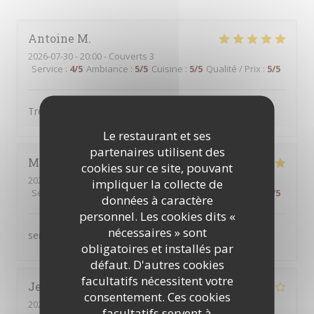
Antoine
M
2026-07-30
- 20:00 - Couverts 3
Service
:
4
/5
Ambiance
:
5
/5
Cuisine
:
5
/5
Qualité / Prix
:
5
/5
Très bien comme d'habitude
Le restaurant et ses
partenaires utilisent des
Martine
B
cookies sur ce site, pouvant
2026-07-30
- 12:30 - Couverts 2
impliquer la collecte de
Service
:
5
/5
Ambiance
:
5
/5
Cuisine
:
5
/5
Qualité / Prix
:
5
/5
données à caractère
personnel. Les cookies dits «
nécessaires » sont
service au top produits servis de qualité
obligatoires et installés par
défaut. D'autres cookies
facultatifs nécessitent votre
Jenny
L
consentement. Ces cookies
2026-08-01
- 13:00 - Couverts 2
facultatifs servent à