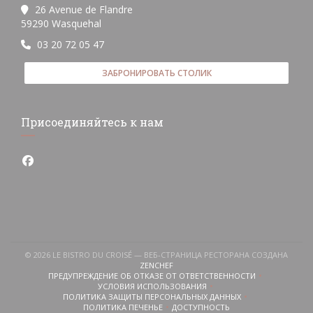
26 Avenue de Flandre
((открывается в новом окне))
59290 Wasquehal
03 20 72 05 47
ЗАБРОНИРОВАТЬ СТОЛИК
Присоединяйтесь к нам
Facebook ((открывается в новом окне))
© 2026 LE BISTRO DU CROISÉ — ВЕБ-СТРАНИЦА РЕСТОРАНА СОЗДАНА
((ОТКРЫВАЕТСЯ В НОВОМ ОКНЕ))
ZENCHEF
ПРЕДУПРЕЖДЕНИЕ ОБ ОТКАЗЕ ОТ ОТВЕТСТВЕННОСТИ
((ОТКРЫВАЕТСЯ В НОВОМ ОКНЕ))
УСЛОВИЯ ИСПОЛЬЗОВАНИЯ
((ОТКРЫВАЕТСЯ В НОВОМ ОКНЕ))
ПОЛИТИКА ЗАЩИТЫ ПЕРСОНАЛЬНЫХ ДАННЫХ
((ОТКРЫВАЕТСЯ В НОВОМ ОКНЕ))
ПОЛИТИКА ПЕЧЕНЬЕ
ДОСТУПНОСТЬ
((ОТКРЫВАЕТСЯ В НОВОМ ОКНЕ))
((ОТКРЫВАЕТСЯ В НОВОМ ОКН