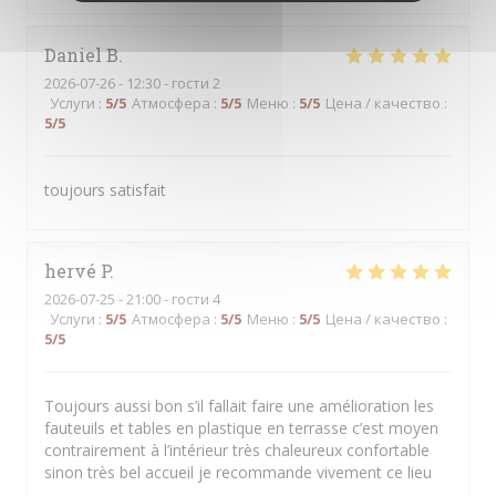
Daniel
B
2026-07-26
- 12:30 - гости 2
Услуги
:
5
/5
Атмосфера
:
5
/5
Меню
:
5
/5
Цена / качество
:
5
/5
toujours satisfait
hervé
P
2026-07-25
- 21:00 - гости 4
Услуги
:
5
/5
Атмосфера
:
5
/5
Меню
:
5
/5
Цена / качество
:
5
/5
Toujours aussi bon s’il fallait faire une amélioration les
fauteuils et tables en plastique en terrasse c’est moyen
contrairement à l’intérieur très chaleureux confortable
sinon très bel accueil je recommande vivement ce lieu