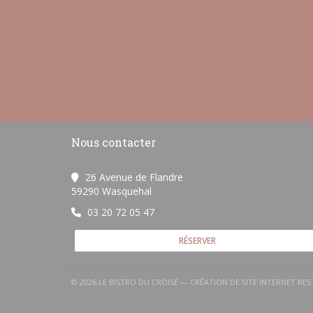
Nous contacter
26 Avenue de Flandre
((ouvre une nouvelle fenêtre))
59290 Wasquehal
03 20 72 05 47
RÉSERVER
© 2026 LE BISTRO DU CROISÉ — CRÉATION DE SITE INTERNET R