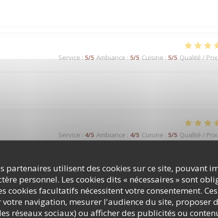
Service
:
5
/5
Ambiance
:
5
/5
Cuisine
:
5
/5
Qualité / Prix
Service
:
4
/5
Ambiance
:
4
/5
Cuisine
:
5
/5
Qualité / Prix
s partenaires utilisent des cookies sur ce site, pouvant i
ère personnel. Les cookies dits « nécessaires » sont oblig
Service
:
4
/5
Ambiance
:
4
/5
Cuisine
:
5
/5
Qualité / Prix
s cookies facultatifs nécessitent votre consentement. Ces
r votre navigation, mesurer l'audience du site, proposer d
c les réseaux sociaux) ou afficher des publicités ou conte