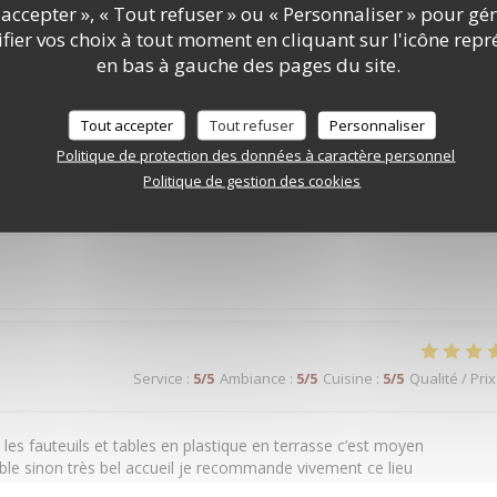
accepter », « Tout refuser » ou « Personnaliser » pour gé
Service
:
5
/5
Ambiance
:
5
/5
Cuisine
:
4
/5
Qualité / Prix
ier vos choix à tout moment en cliquant sur l'icône repr
en bas à gauche des pages du site.
. Très belle expérience.
Tout accepter
Tout refuser
Personnaliser
Politique de protection des données à caractère personnel
Politique de gestion des cookies
Service
:
5
/5
Ambiance
:
5
/5
Cuisine
:
5
/5
Qualité / Prix
Service
:
5
/5
Ambiance
:
5
/5
Cuisine
:
5
/5
Qualité / Prix
n les fauteuils et tables en plastique en terrasse c’est moyen
able sinon très bel accueil je recommande vivement ce lieu