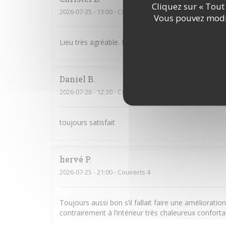
Cliquez sur « Tout 
2026-07-25
- 13:00 - Couverts 3
Vous pouvez modif
Lieu très agréable. Personnel souriant et à l’écoute
Daniel
B
2026-07-26
- 12:30 - Couverts 2
toujours satisfait
hervé
P
2026-07-25
- 21:00 - Couverts 4
Toujours aussi bon s’il fallait faire une amélioratio
contrairement à l’intérieur très chaleureux confort