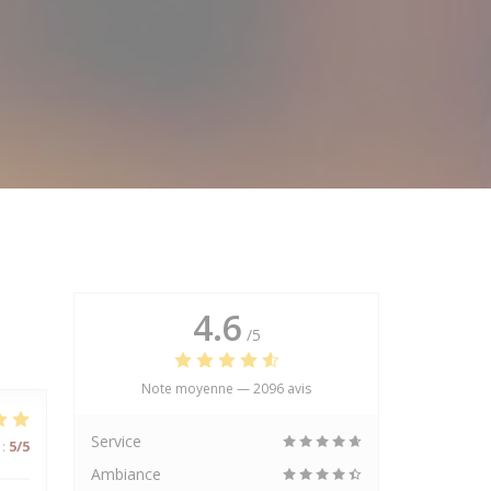
4.6
/5
Note moyenne —
2096 avis
Service
:
5
/5
Ambiance