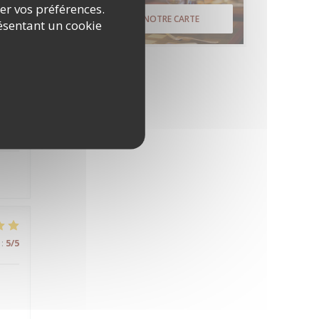
rer vos préférences.
:
4
/5
DÉCOUVRIR NOTRE CARTE
ésentant un cookie
:
5
/5
:
5
/5