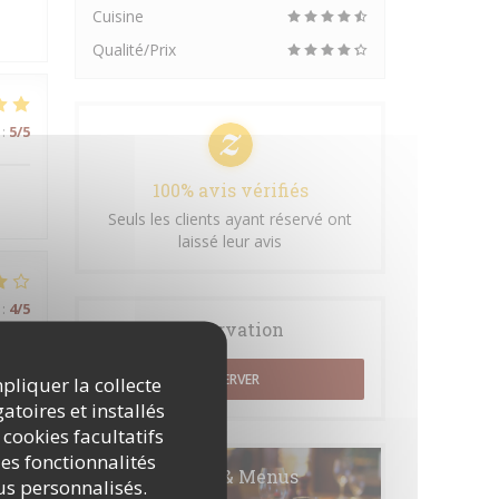
Cuisine
Qualité/Prix
:
5
/5
100% avis vérifiés
Seuls les clients ayant réservé ont
laissé leur avis
:
4
/5
Réservation
RÉSERVER
mpliquer la collecte
atoires et installés
:
3
/5
 cookies facultatifs
es fonctionnalités
Cartes & Menus
nus personnalisés.