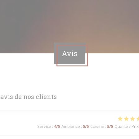
Avis
 avis de nos clients
Service
:
4
/5
Ambiance
:
5
/5
Cuisine
:
5
/5
Qualité / Prix