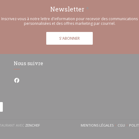
Newsletter
*
Inscrivez-vous à notre lettre d'information pour recevoir des communications
personnalisées et des offres marketing par courriel.
S'ABONNER
Nous suivre
Facebook ((ouvre une nouvelle fenêtre))
((OUVRE UNE NOUVELLE FENÊTRE))
ESTAURANT AVEC
ZENCHEF
MENTIONS LÉGALES
CGU
POLI
((OUVRE UNE NOUVELLE 
((OUVRE 