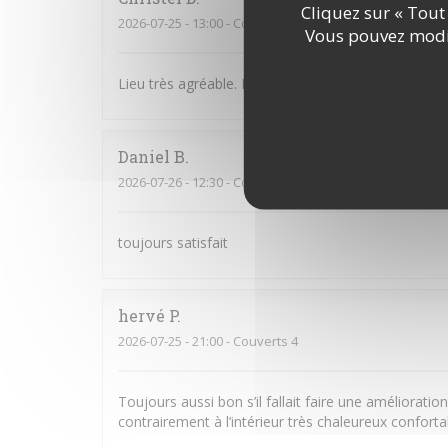
Cliquez sur « Tout 
2026-07-25
- 13:00 - Couverts 3
Vous pouvez modif
Lieu très agréable. Personnel souriant et à l’écoute
Daniel
B
2026-07-26
- 12:30 - Couverts 2
toujours satisfait
hervé
P
2026-07-25
- 21:00 - Couverts 4
Toujours aussi bon s’il fallait faire une amélioratio
contrairement à l’intérieur très chaleureux confort