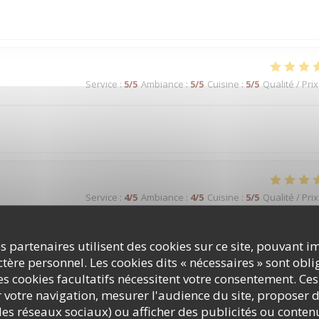
Service
:
5
/5
Ambiance
:
5
/5
Cuisine
:
5
/5
Qualité / Prix
Service
:
4
/5
Ambiance
:
4
/5
Cuisine
:
5
/5
Qualité / Prix
s partenaires utilisent des cookies sur ce site, pouvant i
ère personnel. Les cookies dits « nécessaires » sont oblig
Service
:
4
/5
Ambiance
:
4
/5
Cuisine
:
5
/5
Qualité / Prix
s cookies facultatifs nécessitent votre consentement. Ces
r votre navigation, mesurer l'audience du site, proposer d
c les réseaux sociaux) ou afficher des publicités ou conte