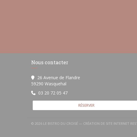
Nous contacter
26 Avenue de Flandre
((ouvre une nouvelle fenêtre))
59290 Wasquehal
03 20 72 05 47
RÉSERVER
© 2026 LE BISTRO DU CROISÉ — CRÉATION DE SITE INTERNET R