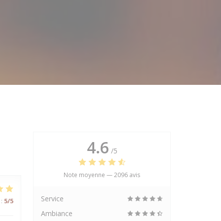
4.6
/5
Note moyenne —
2096 avis
Service
:
5
/5
Ambiance