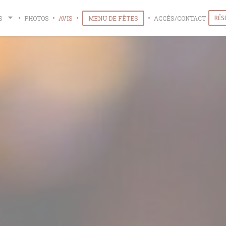
((OUVRE UNE NOUVELLE FEN
RÉS
S
PHOTOS
AVIS
MENU DE FÊTES
ACCÈS/CONTACT