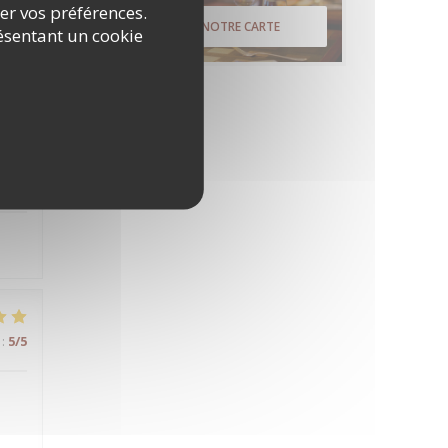
rer vos préférences.
:
4
/5
DÉCOUVRIR NOTRE CARTE
ésentant un cookie
:
5
/5
:
5
/5