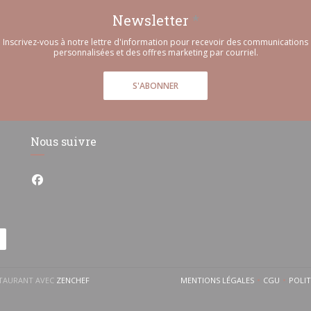
Newsletter
*
Inscrivez-vous à notre lettre d'information pour recevoir des communications
personnalisées et des offres marketing par courriel.
S'ABONNER
Nous suivre
Facebook ((ouvre une nouvelle fenêtre))
((OUVRE UNE NOUVELLE FENÊTRE))
ESTAURANT AVEC
ZENCHEF
MENTIONS LÉGALES
CGU
POLI
((OUVRE UNE NOUVELLE 
((OUVRE 