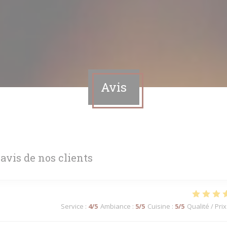
Avis
 avis de nos clients
Service
:
4
/5
Ambiance
:
5
/5
Cuisine
:
5
/5
Qualité / Prix