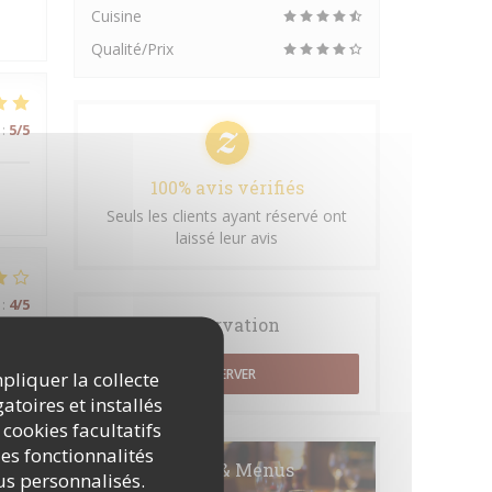
Cuisine
Qualité/Prix
:
5
/5
100% avis vérifiés
Seuls les clients ayant réservé ont
laissé leur avis
:
4
/5
Réservation
RÉSERVER
mpliquer la collecte
atoires et installés
:
3
/5
 cookies facultatifs
es fonctionnalités
Cartes & Menus
nus personnalisés.