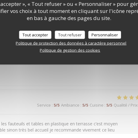
accepter », « Tout refuser » ou « Personnaliser » pour gé
Service
:
5
/5
Ambiance
:
5
/5
Cuisine
:
4
/5
Qualité / Prix
ier vos choix à tout moment en cliquant sur l'icône repr
en bas à gauche des pages du site.
. Très belle expérience.
Tout accepter
Tout refuser
Personnaliser
Politique de protection des données à caractère personnel
Politique de gestion des cookies
Service
:
5
/5
Ambiance
:
5
/5
Cuisine
:
5
/5
Qualité / Prix
Service
:
5
/5
Ambiance
:
5
/5
Cuisine
:
5
/5
Qualité / Prix
n les fauteuils et tables en plastique en terrasse c’est moyen
able sinon très bel accueil je recommande vivement ce lieu