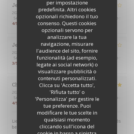
per impostazione
Jenny
L
predefinita. Altri cookies
2026-08-01
- 13:00 - Ospiti 2
opzionali richiedono il tuo
Servizio
:
4
/5
Atmosfera
:
4
/5
Cucina
:
5
/5
Qualità / Prezzo
:
consenso. Questi cookies
4
/5
opzionali servono per
analizzare la tua
navigazione, misurare
Jean-Marc
B
l'audience del sito, fornire
2026-07-30
- 12:00 - Ospiti 4
funzionalità (ad esempio,
Servizio
:
4
/5
Atmosfera
:
4
/5
Cucina
:
5
/5
Qualità / Prezzo
:
3
/5
legate ai social network) o
visualizzare pubblicità o
contenuti personalizzati.
Christel
D
Clicca su 'Accetta tutto',
'Rifiuta tutto' o
2026-07-25
- 13:00 - Ospiti 3
Servizio
:
5
/5
Atmosfera
:
5
/5
Cucina
:
4
/5
Qualità / Prezzo
:
'Personalizza' per gestire le
4
/5
tue preferenze. Puoi
modificare le tue scelte in
qualsiasi momento
Lieu très agréable. Personnel souriant et à l’écoute. Très
cliccando sull'icona del
belle expérience.
cookie in basso a sinistra