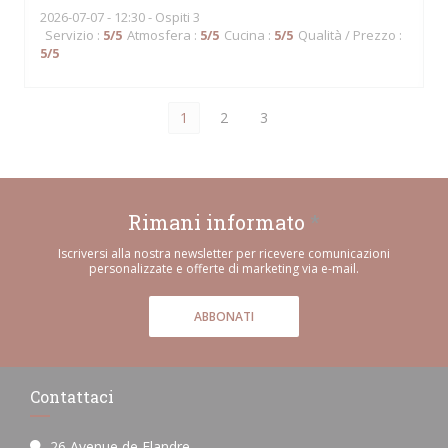
2026-07-07
- 12:30 - Ospiti 3
Servizio
:
5
/5
Atmosfera
:
5
/5
Cucina
:
5
/5
Qualità / Prezzo
:
5
/5
1
2
3
Rimani informato
*
Iscriversi alla nostra newsletter per ricevere comunicazioni
personalizzate e offerte di marketing via e-mail.
ABBONATI
Contattaci
26 Avenue de Flandre