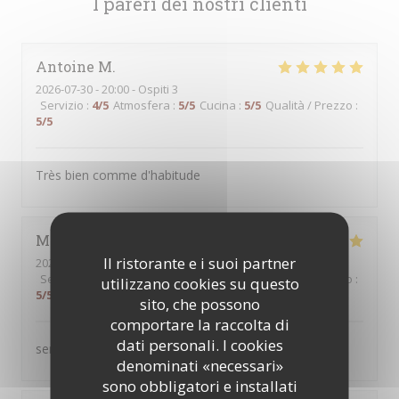
I pareri dei nostri clienti
Antoine
M
2026-07-30
- 20:00 - Ospiti 3
Servizio
:
4
/5
Atmosfera
:
5
/5
Cucina
:
5
/5
Qualità / Prezzo
:
5
/5
Très bien comme d'habitude
Martine
B
Il ristorante e i suoi partner
2026-07-30
- 12:30 - Ospiti 2
Servizio
:
5
/5
Atmosfera
:
5
/5
Cucina
:
5
/5
Qualità / Prezzo
:
utilizzano cookies su questo
5
/5
sito, che possono
comportare la raccolta di
dati personali. I cookies
service au top produits servis de qualité
denominati «necessari»
sono obbligatori e installati