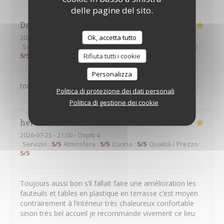
delle pagine del sito.
Daniel
B
Ok, accetta tutto
2026-07-26
- 12:30 - Ospiti 2
Servizio
:
5
/5
Atmosfera
:
5
/5
Cucina
:
5
/5
Qualità / Prezzo
:
5
/5
Rifiuta tutti i cookie
Personalizza
toujours satisfait
Politica di protezione dei dati personali
Politica di gestione dei cookie
hervé
P
2026-07-25
- 21:00 - Ospiti 4
Servizio
:
5
/5
Atmosfera
:
5
/5
Cucina
:
5
/5
Qualità / Prezzo
:
5
/5
Toujours aussi bon s’il fallait faire une amélioration les
fauteuils et tables en plastique en terrasse c’est moyen
contrairement à l’intérieur très chaleureux confortable
sinon très bel accueil je recommande vivement ce lieu