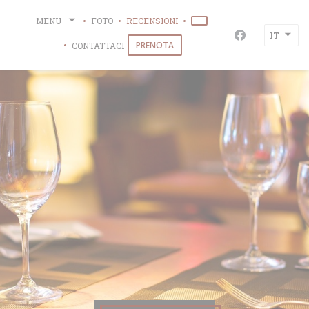
Personalizzazione delle tue scelte sui cookie
MENU
FOTO
RECENSIONI
((APRE UNA NUOVA FINES
IT
Facebook ((ap
PRENOTA
CONTATTACI