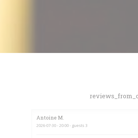
reviews_from_o
Antoine
M
2026-07-30
- 20:00 - guests 3