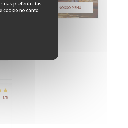
r suas preferências.
:
4
/5
DESCUBRA O NOSSO MENU
e cookie no canto
:
5
/5
:
5
/5