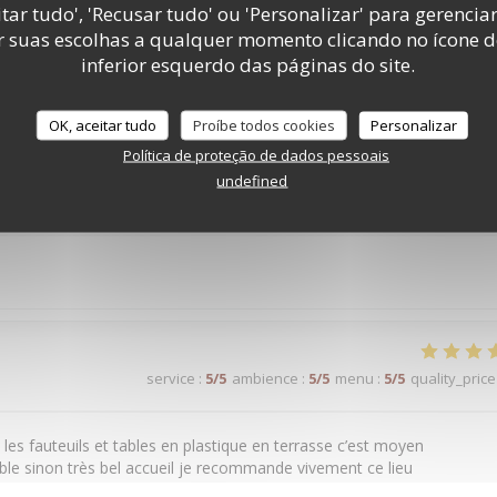
tar tudo', 'Recusar tudo' ou 'Personalizar' para gerencia
service
:
5
/5
ambience
:
5
/5
menu
:
4
/5
quality_price
r suas escolhas a qualquer momento clicando no ícone d
inferior esquerdo das páginas do site.
. Très belle expérience.
OK, aceitar tudo
Proíbe todos cookies
Personalizar
Política de proteção de dados pessoais
undefined
service
:
5
/5
ambience
:
5
/5
menu
:
5
/5
quality_price
service
:
5
/5
ambience
:
5
/5
menu
:
5
/5
quality_price
n les fauteuils et tables en plastique en terrasse c’est moyen
able sinon très bel accueil je recommande vivement ce lieu