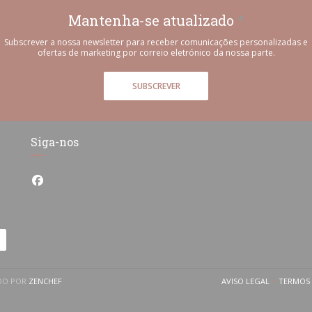
Mantenha-se atualizado
*
Subscrever a nossa newsletter para receber comunicações personalizadas e
ofertas de marketing por correio eletrónico da nossa parte.
SUBSCREVER
Siga-nos
Facebook ((abre numa nova janela))
((ABRE NUMA NOVA JANELA))
ADO POR
ZENCHEF
AVISO LEGAL
TERMOS 
((ABRE NUMA NOV