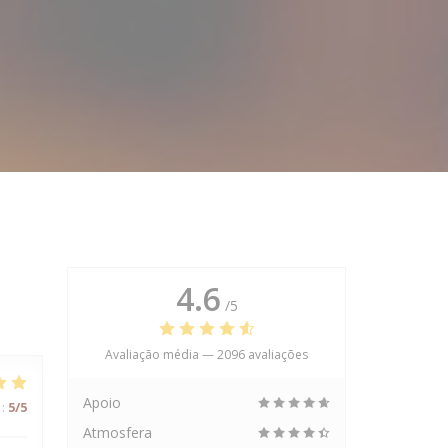
4.6
/5
Avaliação média —
2096 avaliações
Apoio
:
5
/5
Atmosfera