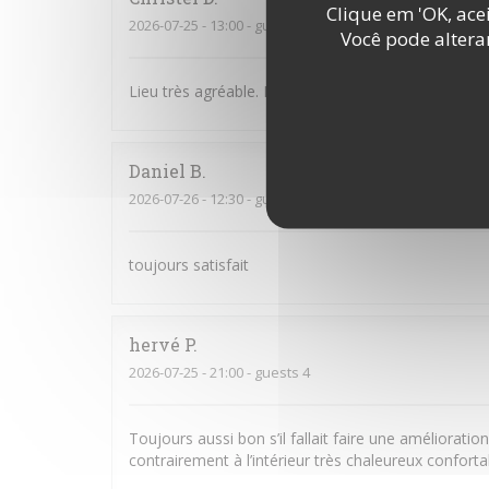
Clique em 'OK, acei
2026-07-25
- 13:00 - guests 3
Você pode altera
Lieu très agréable. Personnel souriant et à l’écoute
Daniel
B
2026-07-26
- 12:30 - guests 2
toujours satisfait
hervé
P
2026-07-25
- 21:00 - guests 4
Toujours aussi bon s’il fallait faire une amélioratio
contrairement à l’intérieur très chaleureux confort