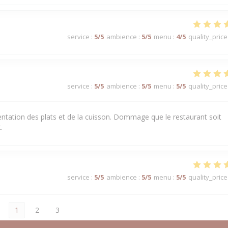
service
:
5
/5
ambience
:
5
/5
menu
:
4
/5
quality_price
service
:
5
/5
ambience
:
5
/5
menu
:
5
/5
quality_price
sentation des plats et de la cuisson. Dommage que le restaurant soit
.
service
:
5
/5
ambience
:
5
/5
menu
:
5
/5
quality_price
1
2
3