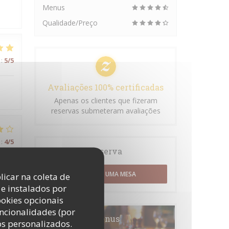
Menus
Qualidade/Preço
:
5
/5
Avaliações 100% certificadas
Apenas os clientes que fizeram
reservas submeteram avaliações
:
4
/5
Reserva
RESERVAR UMA MESA
licar na coleta de
e instalados por
:
3
/5
ookies opcionais
uncionalidades (por
Menus
os personalizados.