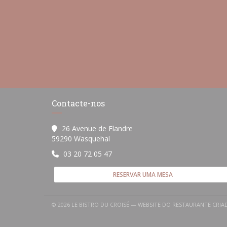
Contacte-nos
26 Avenue de Flandre
((abre numa nova janela))
59290 Wasquehal
03 20 72 05 47
RESERVAR UMA MESA
© 2026 LE BISTRO DU CROISÉ — WEBSITE DO RESTAURANTE CRI