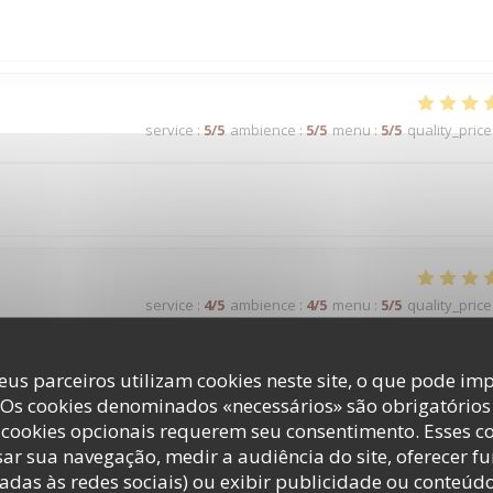
service
:
5
/5
ambience
:
5
/5
menu
:
5
/5
quality_price
service
:
4
/5
ambience
:
4
/5
menu
:
5
/5
quality_price
eus parceiros utilizam cookies neste site, o que pode imp
 Os cookies denominados «necessários» são obrigatórios 
service
:
4
/5
ambience
:
4
/5
menu
:
5
/5
quality_price
cookies opcionais requerem seu consentimento. Esses c
ar sua navegação, medir a audiência do site, oferecer f
adas às redes sociais) ou exibir publicidade ou conteúd