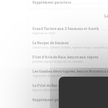
Supplément garniture
L
Grand Tartare aux 2 Saumons et Aneth
linguines au Pesto
Le Burger de Saumon
( sauce curry, tomates confites, oignons rouge, courgettes gr
Filet d'Aile de Raie, beurre aux câpres
pommes vapeur et légumes du moment
Les Gambas décortiquées, beurre Noisette à l
Tagliatelles de légumes
Le Filet de Bar rôti,
légumes Méditerranéens grillés, pesto de basilic
Supplément garniture