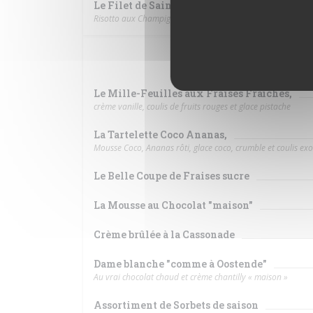
Le Filet de Saint-Pierre
Risotto aux Champignons, Parmesan et herbes fraîches
L
Le Mille-Feuilles aux Fraises Fraîches,
crème vanille, coulis de fruits rouges et glace pistache
La Tartelette Coco Ananas,
Mousse Coco, Ananas rôti, glace coco, crumble et coulis ex
Le Belle Coupe de Fraises sucre
La Mousse au Chocolat "maison"
Crème brûlée à la Cassonade
Dame blanche "comme à Oostende"
Au vrai chocolat chaud et crème chantilly « maison »
Assortiment de Sorbets de saison