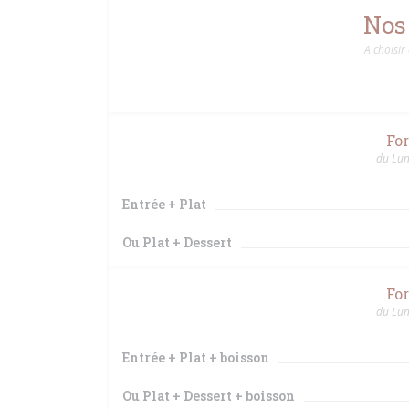
Nos
A choisir
Fo
du Lun
Entrée + Plat
Ou Plat + Dessert
Fo
du Lun
Entrée + Plat + boisson
Ou Plat + Dessert + boisson