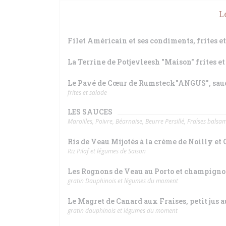
L
Filet Américain et ses condiments, frites et
La Terrine de Potjevleesh "Maison" frites et
Le Pavé de Cœur de Rumsteck"ANGUS", sau
frites et salade
LES SAUCES
Maroilles, Poivre, Béarnaise, Beurre Persillé, Fraîses bals
Ris de Veau Mijotés à la crème de Noilly e
Riz Pilaf et légumes de Saison
Les Rognons de Veau au Porto et champigno
gratin Dauphinois et légumes du moment
Le Magret de Canard aux Fraises, petit jus 
gratin dauphinois et légumes du moment