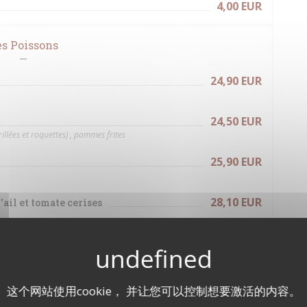
4,00 EUR
es Poissons
24,90 EUR
24,50 EUR
illées et roquettes) , pommes frites
25,90 EUR
28,10 EUR
'ail et tomate cerises
28,90 EUR
4,00 EUR
这个网站使用cookie， 并让您可以控制想要激活的内容。