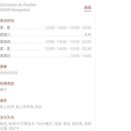
26 Avenue de Flandre
路线
((在新窗口中打开))
59290 Wasquehal
营业时间
12:00 - 14:00
19:30 - 22:00
星
-
星
•
关闭
星期三
12:00 - 14:00
19:30 - 22:00
星期四
•
12:00 - 14:00
19:30 - 22:30
星
-
星
•
12:00 - 14:00
星期日
菜肴
传统的法语
经营类型
餐厅
服务
私人租用, 私人停车场, 阳台
支付方式
检查, 欧洲卡/万事达卡, Titres餐厅, 现金, 签证, 假日券, 美国
运通, 借记卡