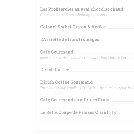
Les Profiteroles au vrai chocolat chaud
Glace vanille, et crème chantilly « maison »
Colonel Sorbet Citron & Vodka
L’Assiette de trois fromages
Café Gourmand
(mini crème brûlée, mousse chocolat, chou Mousse Coco et tar
L’Irish Coffee
L'Irish Coffee Gourmand
Tartelette crème Vanille et Fraise fraiche et mimi crème bru
Café Gourmand aux Fruits Frais
Le Belle Coupe de Fraises Chantilly