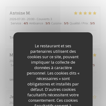
Antoine
M
2026-07-30
- 20:00 - Couverts 3
Service
:
4
/5
Ambiance
:
5
/5
Cuisine
:
5
/5
Qualité / Prix
:
5
/5
Très bien comme d'habitude
Le restaurant et ses
partenaires utilisent des
Martine
B
cookies sur ce site, pouvant
2026-07-30
- 12:30 - Couverts 2
impliquer la collecte de
Service
:
5
/5
Ambiance
:
5
/5
Cuisine
:
5
/5
Qualité / Prix
:
5
/5
données à caractère
personnel. Les cookies dits «
nécessaires » sont
service au top produits servis de qualité
obligatoires et installés par
défaut. D'autres cookies
facultatifs nécessitent votre
Jenny
L
consentement. Ces cookies
2026-08-01
- 13:00 - Couverts 2
facultatifs servent à