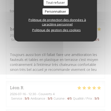
Tout refuser
toujours satisfait
Personnaliser
Politique de protection des données à
caractère personnel
hervé
P
Politique de gestion des cookies
2026-07-25
- 21:00 - Couverts 4
Service
:
5
/5
Ambiance
:
5
/5
Cuisine
:
5
/5
Qualité / Prix
:
5
/5
Toujours aussi bon s’il fallait faire une amélioration les
fauteuils et tables en plastique en terrasse c’est moyen
contrairement à l’intérieur très chaleureux confortable
sinon très bel accueil je recommande vivement ce lieu
Léon
R
2026-07-16
- 12:30 - Couverts 4
Service
:
5
/5
Ambiance
:
5
/5
Cuisine
:
4
/5
Qualité / Prix
:
5
/5