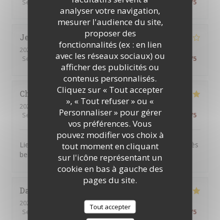
Service
:
4
/5
Ambiance
:
4
/5
Cuisine
:
5
/5
Qualité / Prix
:
4
/5
analyser votre navigation,
mesurer l'audience du site,
proposer des
Jean-Marc
B
fonctionnalités (ex : en lien
2026-07-30
- 12:00 - Couverts 4
avec les réseaux sociaux) ou
Service
:
4
/5
Ambiance
:
4
/5
Cuisine
:
5
/5
Qualité / Prix
:
3
/5
afficher des publicités ou
contenus personnalisés.
Cliquez sur « Tout accepter
Christel
D
», « Tout refuser » ou «
2026-07-25
- 13:00 - Couverts 3
Personnaliser » pour gérer
Service
:
5
/5
Ambiance
:
5
/5
Cuisine
:
4
/5
Qualité / Prix
:
4
/5
vos préférences. Vous
pouvez modifier vos choix à
Lieu très agréable. Personnel souriant et à l’écoute. Très
tout moment en cliquant
belle expérience.
sur l'icône représentant un
cookie en bas à gauche des
pages du site.
Daniel
B
2026-07-26
- 12:30 - Couverts 2
Tout accepter
Service
:
5
/5
Ambiance
:
5
/5
Cuisine
:
5
/5
Qualité / Prix
:
5
/5