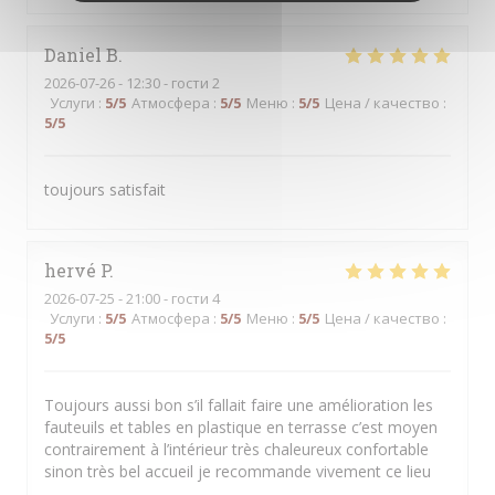
Daniel
B
2026-07-26
- 12:30 - гости 2
Услуги
:
5
/5
Атмосфера
:
5
/5
Меню
:
5
/5
Цена / качество
:
5
/5
toujours satisfait
hervé
P
2026-07-25
- 21:00 - гости 4
Услуги
:
5
/5
Атмосфера
:
5
/5
Меню
:
5
/5
Цена / качество
:
5
/5
Toujours aussi bon s’il fallait faire une amélioration les
fauteuils et tables en plastique en terrasse c’est moyen
contrairement à l’intérieur très chaleureux confortable
sinon très bel accueil je recommande vivement ce lieu