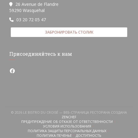
26 Avenue de Flandre
((открывается в новом окне))
59290 Wasquehal
03 20 72 05 47
ЗАБРОНИРОВАТЬ СТОЛИК
Присоединяйтесь к нам
Facebook ((открывается в новом окне))
© 2026 LE BISTRO DU CROISÉ — ВЕБ-СТРАНИЦА РЕСТОРАНА СОЗДАНА
((ОТКРЫВАЕТСЯ В НОВОМ ОКНЕ))
ZENCHEF
ПРЕДУПРЕЖДЕНИЕ ОБ ОТКАЗЕ ОТ ОТВЕТСТВЕННОСТИ
((ОТКРЫВАЕТСЯ В НОВОМ ОКНЕ))
УСЛОВИЯ ИСПОЛЬЗОВАНИЯ
((ОТКРЫВАЕТСЯ В НОВОМ ОКНЕ))
ПОЛИТИКА ЗАЩИТЫ ПЕРСОНАЛЬНЫХ ДАННЫХ
((ОТКРЫВАЕТСЯ В НОВОМ ОКНЕ))
ПОЛИТИКА ПЕЧЕНЬЕ
ДОСТУПНОСТЬ
((ОТКРЫВАЕТСЯ В НОВОМ ОКНЕ))
((ОТКРЫВАЕТСЯ В НОВОМ ОКН