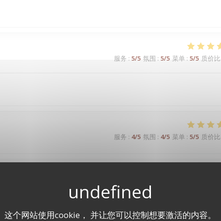
服务
:
5
/5
氛围
:
5
/5
菜单
:
5
/5
质价比
服务
:
4
/5
氛围
:
4
/5
菜单
:
5
/5
质价比
服务
:
4
/5
氛围
:
4
/5
菜单
:
5
/5
质价比
这个网站使用cookie， 并让您可以控制想要激活的内容。