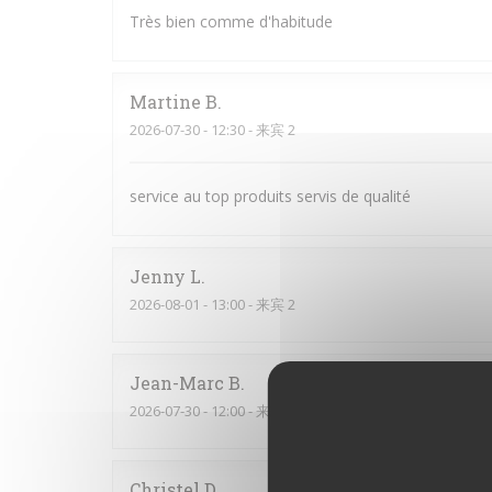
Très bien comme d'habitude
Martine
B
2026-07-30
- 12:30 - 来宾 2
service au top produits servis de qualité
Jenny
L
2026-08-01
- 13:00 - 来宾 2
Jean-Marc
B
2026-07-30
- 12:00 - 来宾 4
Christel
D