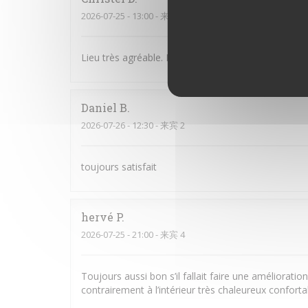
2026-07-25
- 13:00 - 来宾 3
Lieu très agréable. Personnel souriant et à l’écoute
Daniel
B
2026-07-26
- 12:30 - 来宾 2
toujours satisfait
hervé
P
2026-07-25
- 21:00 - 来宾 4
Toujours aussi bon s’il fallait faire une amélioratio
contrairement à l’intérieur très chaleureux confort