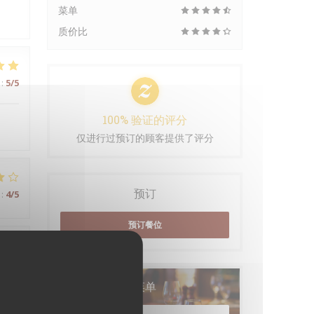
菜单
质价比
:
5
/5
100% 验证的评分
仅进行过预订的顾客提供了评分
预订
:
4
/5
预订餐位
:
3
/5
菜单