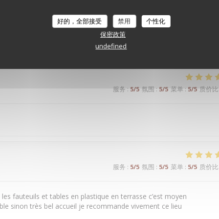
服务
:
5
/5
氛围
:
5
/5
菜单
:
4
/5
质价比
好的，全部接受
禁用
个性化
保密政策
. Très belle expérience.
undefined
服务
:
5
/5
氛围
:
5
/5
菜单
:
5
/5
质价比
服务
:
5
/5
氛围
:
5
/5
菜单
:
5
/5
质价比
n les fauteuils et tables en plastique en terrasse c’est moyen
able sinon très bel accueil je recommande vivement ce lieu