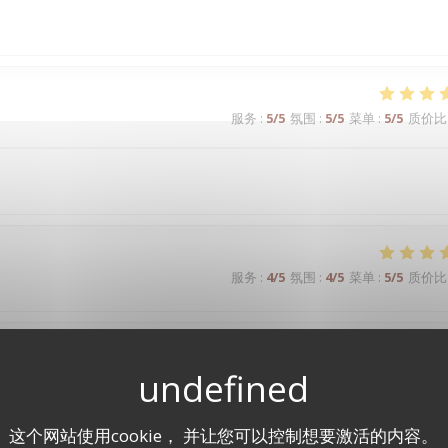
服务
:
5
/5
氛围
:
5
/5
菜单
:
5
/5
质价比
服务
:
4
/5
氛围
:
4
/5
菜单
:
5
/5
质价比
服务
:
4
/5
氛围
:
4
/5
菜单
:
5
/5
质价比
这个网站使用cookie， 并让您可以控制想要激活的内容。