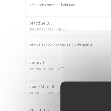
Très bien comme d'habitude
Martine
B
2026-07-30
- 12:30 - 来宾 2
service au top produits servis de qualité
Jenny
L
2026-08-01
- 13:00 - 来宾 2
Jean-Marc
B
2026-07-30
- 12:00 - 来宾 4
Christel
D