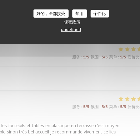
服务
:
5
/5
氛围
:
5
/5
菜单
:
4
/5
质价比
好的，全部接受
禁用
个性化
保密政策
. Très belle expérience.
undefined
服务
:
5
/5
氛围
:
5
/5
菜单
:
5
/5
质价比
服务
:
5
/5
氛围
:
5
/5
菜单
:
5
/5
质价比
n les fauteuils et tables en plastique en terrasse c’est moyen
able sinon très bel accueil je recommande vivement ce lieu