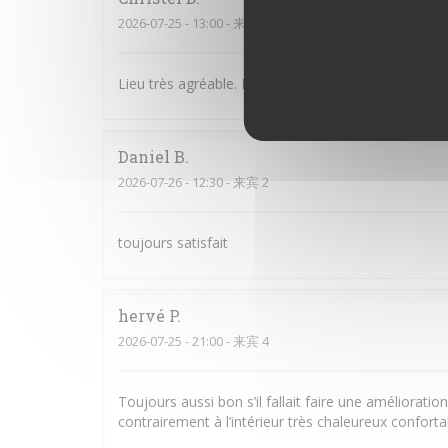
2026-07-25
- 13:00 - 来宾 3
Lieu très agréable. Personnel souriant et à l’écoute
Daniel
B
2026-07-26
- 12:30 - 来宾 2
toujours satisfait
hervé
P
2026-07-25
- 21:00 - 来宾 4
Toujours aussi bon s’il fallait faire une amélioratio
contrairement à l’intérieur très chaleureux confort