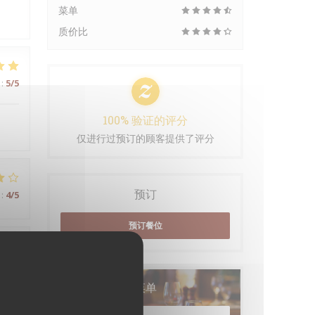
菜单
质价比
:
5
/5
100% 验证的评分
仅进行过预订的顾客提供了评分
预订
:
4
/5
预订餐位
:
3
/5
菜单