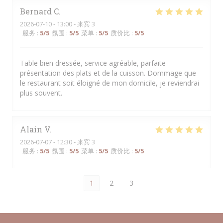
Bernard
C
2026-07-10
- 13:00 - 来宾 3
服务
:
5
/5
氛围
:
5
/5
菜单
:
5
/5
质价比
:
5
/5
Table bien dressée, service agréable, parfaite
présentation des plats et de la cuisson. Dommage que
le restaurant soit éloigné de mon domicile, je reviendrai
plus souvent.
Alain
V
2026-07-07
- 12:30 - 来宾 3
服务
:
5
/5
氛围
:
5
/5
菜单
:
5
/5
质价比
:
5
/5
1
2
3