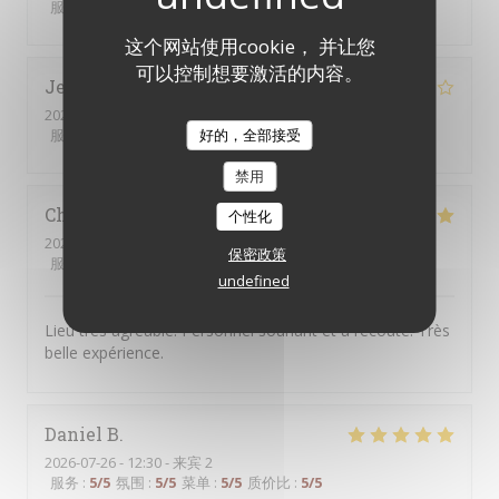
服务
:
4
/5
氛围
:
4
/5
菜单
:
5
/5
质价比
:
4
/5
这个网站使用cookie， 并让您
可以控制想要激活的内容。
Jean-Marc
B
2026-07-30
- 12:00 - 来宾 4
好的，全部接受
服务
:
4
/5
氛围
:
4
/5
菜单
:
5
/5
质价比
:
3
/5
禁用
Christel
D
个性化
2026-07-25
- 13:00 - 来宾 3
保密政策
服务
:
5
/5
氛围
:
5
/5
菜单
:
4
/5
质价比
:
4
/5
undefined
Lieu très agréable. Personnel souriant et à l’écoute. Très
belle expérience.
Daniel
B
2026-07-26
- 12:30 - 来宾 2
服务
:
5
/5
氛围
:
5
/5
菜单
:
5
/5
质价比
:
5
/5