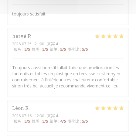
toujours satisfait
hervé
P
2026-07-25
- 21:00 - 来宾 4
服务
:
5
/5
氛围
:
5
/5
菜单
:
5
/5
质价比
:
5
/5
Toujours aussi bon s’il fallait faire une amélioration les
fauteuils et tables en plastique en terrasse c’est moyen
contrairement à l’intérieur très chaleureux confortable
sinon très bel accueil je recommande vivement ce lieu
Léon
R
2026-07-16
- 12:30 - 来宾 4
服务
:
5
/5
氛围
:
5
/5
菜单
:
4
/5
质价比
:
5
/5