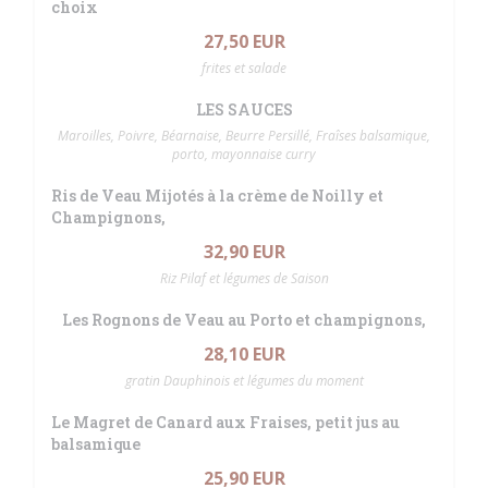
choix
27,50 EUR
frites et salade
LES SAUCES
Maroilles, Poivre, Béarnaise, Beurre Persillé, Fraîses balsamique,
porto, mayonnaise curry
Ris de Veau Mijotés à la crème de Noilly et
Champignons,
32,90 EUR
Riz Pilaf et légumes de Saison
Les Rognons de Veau au Porto et champignons,
28,10 EUR
gratin Dauphinois et légumes du moment
Le Magret de Canard aux Fraises, petit jus au
balsamique
25,90 EUR