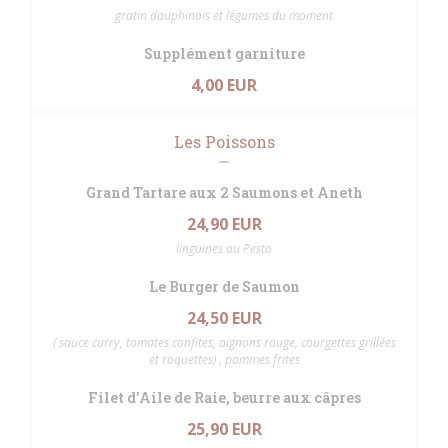
gratin dauphinois et légumes du moment
Supplément garniture
4,00 EUR
Les Poissons
Grand Tartare aux 2 Saumons et Aneth
24,90 EUR
linguines au Pesto
Le Burger de Saumon
24,50 EUR
( sauce curry, tomates confites, oignons rouge, courgettes grillées
et roquettes) , pommes frites
Filet d'Aile de Raie, beurre aux câpres
25,90 EUR