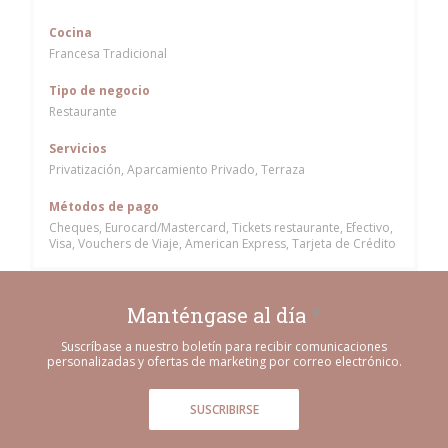
Cocina
Francesa Tradicional
Tipo de negocio
Restaurante
Servicios
Privatización, Aparcamiento Privado, Terraza
Métodos de pago
Cheques, Eurocard/Mastercard, Tickets restaurante, Efectivo,
Visa, Vouchers de Viaje, American Express, Tarjeta de Crédito
Manténgase al día
*
Suscríbase a nuestro boletín para recibir comunicaciones
personalizadas y ofertas de marketing por correo electrónico.
SUSCRIBIRSE