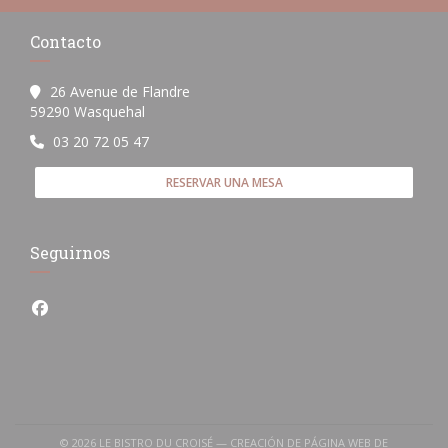
Contacto
26 Avenue de Flandre
((abre en una nueva ventana))
59290 Wasquehal
03 20 72 05 47
RESERVAR UNA MESA
Seguirnos
Facebook ((abre en una nueva ventana))
© 2026 LE BISTRO DU CROISÉ — CREACIÓN DE PÁGINA WEB DE