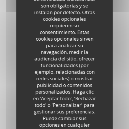
son obligatorias y se
10,10 EUR
instalan por defecto. Otras
Au vrai chocolat chaud et crème chantilly « maison »
cookies opcionales
Assortiment de Sorbets de saison
requieren su
consentimiento. Estas
9,90 EUR
cookies opcionales sirven
para analizar su
Les Profiteroles au vrai chocolat chaud
navegación, medir la
10,10 EUR
audiencia del sitio, ofrecer
Glace vanille, et crème chantilly « maison »
funcionalidades (por
ejemplo, relacionadas con
Colonel Sorbet Citron & Vodka
redes sociales) o mostrar
10,40 EUR
publicidad o contenidos
personalizados. Haga clic
L’Assiette de trois fromages
en 'Aceptar todo', 'Rechazar
9,10 EUR
todo' o 'Personalizar' para
gestionar sus preferencias.
Café Gourmand
Puede cambiar sus
10,40 EUR
opciones en cualquier